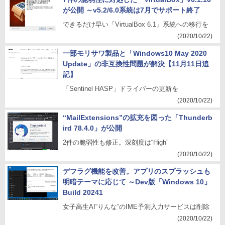
が公開 ～v5.2/6.0系統は7月でサポート終了
できるだけ早い「VirtualBox 6.1」系統への移行を
(2020/10/22)
一部モリサワ製品と「Windows10 May 2020
Update」の非互換性問題が解決【11月11日追
記】
「Sentinel HASP」ドライバーの更新を
(2020/10/22)
“MailExtensions”の拡充を図った「Thunderb
ird 78.4.0」が公開
2件の脆弱性も修正。深刻度は“High”
(2020/10/22)
デフラグ機能を改善。アプリのスプラッシュも
明暗テーマに応じて ～Dev版「Windows 10」
Build 20241
女子高生AI“りんな”のIME予測入力サービスは削除
(2020/10/22)