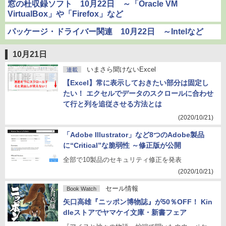
窓の杜収録ソフト 10月22日 ～「Oracle VM
VirtualBox」や「Firefox」など
パッケージ・ドライバー関連 10月22日 ～Intelなど
10月21日
いまさら聞けないExcel
連載
【Excel】常に表示しておきたい部分は固定し
たい！ エクセルでデータのスクロールに合わせ
て行と列を追従させる方法とは
(2020/10/21)
「Adobe Illustrator」など8つのAdobe製品
に“Critical”な脆弱性 ～修正版が公開
全部で10製品のセキュリティ修正を発表
(2020/10/21)
セール情報
Book Watch
矢口高雄『ニッポン博物誌』が50％OFF！ Kin
dleストアでヤマケイ文庫・新書フェア