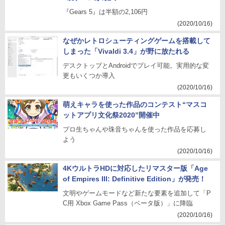
『Gears 5』は半額の2,106円
(2020/10/16)
なぜかレトロシューティングゲームを搭載して
しまった「Vivaldi 3.4」が野に放たれる
デスクトップとAndroidでプレイ可能。実用的な変
更もいくつか導入
(2020/10/16)
萌えキャラを使った作品のコンテスト“マスコ
ットアプリ文化祭2020”開催中
プロ生ちゃんや珠音ちゃんを使った作品を応募し
よう
(2020/10/16)
4KウルトラHDに対応したリマスター版「Age
of Empires III: Definitive Edition」が発売！
文明やゲームモードなど新たな要素を追加して「P
C用 Xbox Game Pass（ベータ版）」に降臨
(2020/10/16)