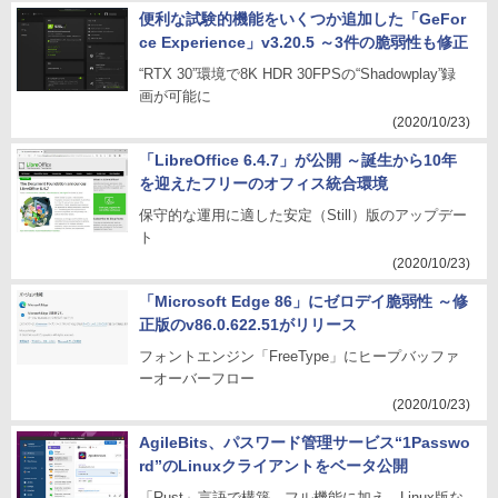
便利な試験的機能をいくつか追加した「GeFor
ce Experience」v3.20.5 ～3件の脆弱性も修正
“RTX 30”環境で8K HDR 30FPSの“Shadowplay”録
画が可能に
(2020/10/23)
「LibreOffice 6.4.7」が公開 ～誕生から10年
を迎えたフリーのオフィス統合環境
保守的な運用に適した安定（Still）版のアップデー
ト
(2020/10/23)
「Microsoft Edge 86」にゼロデイ脆弱性 ～修
正版のv86.0.622.51がリリース
フォントエンジン「FreeType」にヒープバッファ
ーオーバーフロー
(2020/10/23)
AgileBits、パスワード管理サービス“1Passwo
rd”のLinuxクライアントをベータ公開
「Rust」言語で構築。フル機能に加え、Linux版な