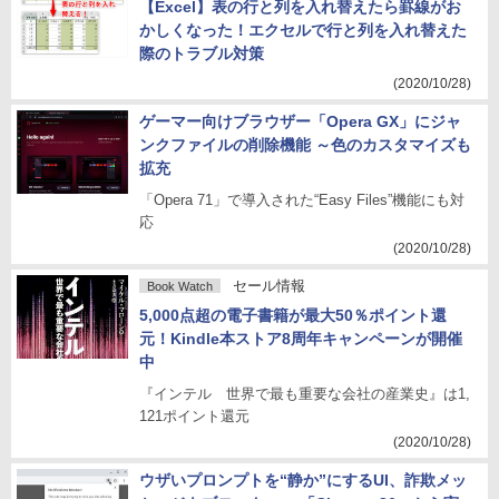
【Excel】表の行と列を入れ替えたら罫線がお
かしくなった！エクセルで行と列を入れ替えた
際のトラブル対策
(2020/10/28)
ゲーマー向けブラウザー「Opera GX」にジャ
ンクファイルの削除機能 ～色のカスタマイズも
拡充
「Opera 71」で導入された“Easy Files”機能にも対
応
(2020/10/28)
セール情報
Book Watch
5,000点超の電子書籍が最大50％ポイント還
元！Kindle本ストア8周年キャンペーンが開催
中
『インテル 世界で最も重要な会社の産業史』は1,
121ポイント還元
(2020/10/28)
ウザいプロンプトを“静か”にするUI、詐欺メッ