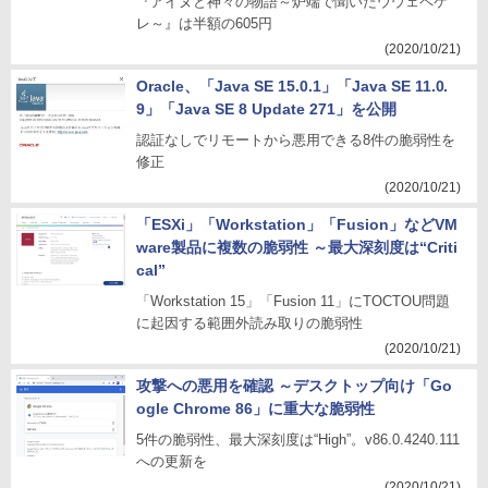
『アイヌと神々の物語～炉端で聞いたウウェペケ
レ～』は半額の605円
(2020/10/21)
Oracle、「Java SE 15.0.1」「Java SE 11.0.
9」「Java SE 8 Update 271」を公開
認証なしでリモートから悪用できる8件の脆弱性を
修正
(2020/10/21)
「ESXi」「Workstation」「Fusion」などVM
ware製品に複数の脆弱性 ～最大深刻度は“Criti
cal”
「Workstation 15」「Fusion 11」にTOCTOU問題
に起因する範囲外読み取りの脆弱性
(2020/10/21)
攻撃への悪用を確認 ～デスクトップ向け「Go
ogle Chrome 86」に重大な脆弱性
5件の脆弱性、最大深刻度は“High”。v86.0.4240.111
への更新を
(2020/10/21)