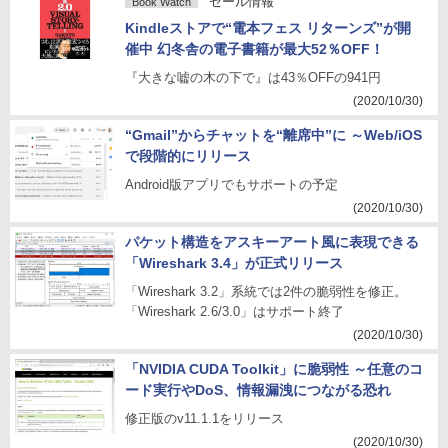
セール情報
Book Watch
Kindleストアで“電本フェス リターンズ”が開
催中 幻冬舎の電子書籍が最大52％OFF！
『大きな嘘の木の下で』は43％OFFの941円
(2020/10/30)
“Gmail”からチャットを“離席中”に ～Web/iOS
で段階的にリリース
Android版アプリでもサポートの予定
(2020/10/30)
パケット構造をアスキーアート風に表現できる
「Wireshark 3.4」が正式リリース
「Wireshark 3.2」系統では2件の脆弱性を修正。
「Wireshark 2.6/3.0」はサポート終了
(2020/10/30)
「NVIDIA CUDA Toolkit」に脆弱性 ～任意のコ
ード実行やDoS、情報漏洩につながる恐れ
修正版のv11.1.1をリリース
(2020/10/30)