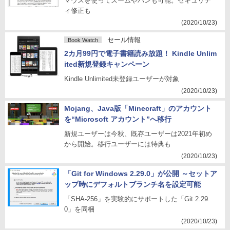
マウスを使ってズームやパンも可能。セキュリテ
ィ修正も
(2020/10/23)
セール情報
Book Watch
2カ月99円で電子書籍読み放題！ Kindle Unlim
ited新規登録キャンペーン
Kindle Unlimited未登録ユーザーが対象
(2020/10/23)
Mojang、Java版「Minecraft」のアカウント
を“Microsoft アカウント”へ移行
新規ユーザーは今秋、既存ユーザーは2021年初め
から開始。移行ユーザーには特典も
(2020/10/23)
「Git for Windows 2.29.0」が公開 ～セットア
ップ時にデフォルトブランチ名を設定可能
「SHA-256」を実験的にサポートした「Git 2.29.
0」を同梱
(2020/10/23)