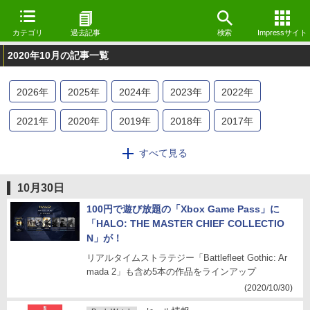
カテゴリ
過去記事
検索
Impressサイト
2020年10月の記事一覧
2026
年
2025
年
2024
年
2023
年
2022
年
2021
年
2020
年
2019
年
2018
年
2017
年
2016
年
2015
年
2014
年
2013
年
2012
年
すべて見る
2011
年
2010
年
2009
年
2008
年
2007
年
10月30日
2006
年
2005
年
2004
年
2003
年
2002
年
100円で遊び放題の「Xbox Game Pass」に
「HALO: THE MASTER CHIEF COLLECTIO
2001
年
2000
年
1999
年
1998
年
N」が！
リアルタイムストラテジー「Battlefleet Gothic: Ar
mada 2」も含め5本の作品をラインアップ
(2020/10/30)