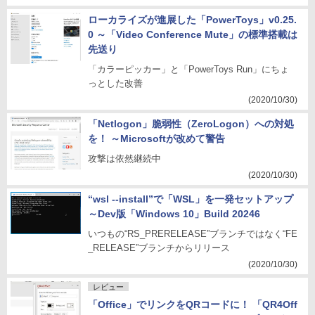
ローカライズが進展した「PowerToys」v0.25.
0 ～「Video Conference Mute」の標準搭載は
先送り
「カラーピッカー」と「PowerToys Run」にちょ
っとした改善
(2020/10/30)
「Netlogon」脆弱性（ZeroLogon）への対処
を！ ～Microsoftが改めて警告
攻撃は依然継続中
(2020/10/30)
“wsl --install”で「WSL」を一発セットアップ
～Dev版「Windows 10」Build 20246
いつもの“RS_PRERELEASE”ブランチではなく“FE
_RELEASE”ブランチからリリース
(2020/10/30)
レビュー
「Office」でリンクをQRコードに！ 「QR4Off