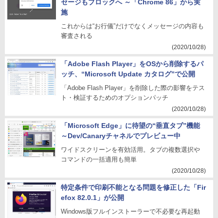
セージもブロックへ ～「Chrome 86」から実
施
これからは“お行儀”だけでなくメッセージの内容も
審査される
(2020/10/28)
「Adobe Flash Player」をOSから削除するパ
ッチ、“Microsoft Update カタログ”で公開
「Adobe Flash Player」を削除した際の影響をテス
ト・検証するためのオプションパッチ
(2020/10/28)
「Microsoft Edge」に待望の“垂直タブ”機能
～Dev/Canaryチャネルでプレビュー中
ワイドスクリーンを有効活用。タブの複数選択や
コマンドの一括適用も簡単
(2020/10/28)
特定条件で印刷不能となる問題を修正した「Fir
efox 82.0.1」が公開
Windows版フルインストーラーで不必要な再起動