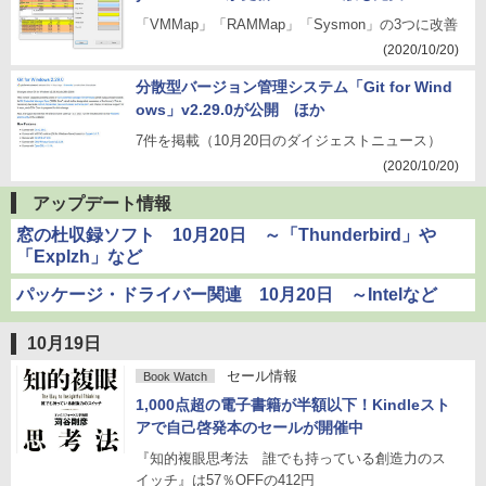
「VMMap」「RAMMap」「Sysmon」の3つに改善
(2020/10/20)
分散型バージョン管理システム「Git for Wind
ows」v2.29.0が公開 ほか
7件を掲載（10月20日のダイジェストニュース）
(2020/10/20)
アップデート情報
窓の杜収録ソフト 10月20日 ～「Thunderbird」や
「Explzh」など
パッケージ・ドライバー関連 10月20日 ～Intelなど
10月19日
セール情報
Book Watch
1,000点超の電子書籍が半額以下！Kindleスト
アで自己啓発本のセールが開催中
『知的複眼思考法 誰でも持っている創造力のス
イッチ』は57％OFFの412円