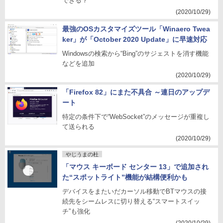
できる？
(2020/10/29)
最強のOSカスタマイズツール「Winaero Twea
ker」が「October 2020 Update」に早速対応
Windowsの検索から“Bing”のサジェストを消す機能
などを追加
(2020/10/29)
「Firefox 82」にまた不具合 ～連日のアップデ
ート
特定の条件下で“WebSocket”のメッセージが重複し
て送られる
(2020/10/29)
やじうまの杜
「マウス キーボード センター 13」で追加され
た“スポットライト”機能が結構便利かも
デバイスをまたいだカーソル移動でBTマウスの接
続先をシームレスに切り替える“スマートスイッ
チ”も強化