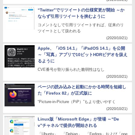
“Twitter”でリツイートの仕様変更が開始 ～か
ならず引用リツイートを挟むように
コメントなしで引用リツイートすれば、従来のリ
ツイートとして扱われる
(2020/10/21)
Apple、「iOS 14.1」「iPadOS 14.1」を公開
～「写真」アプリで10ビットHDRビデオを扱え
るように
CVE番号が割り振られた脆弱性はなし
(2020/10/21)
ページの読み込みと起動にかかる時間を短縮し
た「Firefox 82」が正式版に
“Picture-in-Picture（PiP）”もより使いやすく
(2020/10/21)
Linux版「Microsoft Edge」が登場 ～“De
v”チャネルで提供が開始される
「Ubuntu」、「Debian」、「Fedora」および「ope