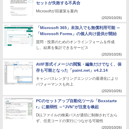
セットが失敗する不具合
Microsoftが回避策を案内
(2020/10/26)
「Microsoft 365」未加入でも無償利用可能 ～
「Microsoft Forms」の個人向け提供が開始
質問・投票のためのオンラインフォームを作成
し、結果を集計できるサービス
(2020/10/26)
AVIF形式イメージの閲覧・編集だけでなく、保
存も可能となった「paint.net」v4.2.14
キャンバスレンダリングエンジンの最適化により
パフォーマンスも向上
(2020/10/26)
PCのセットアップ自動化ツール「Boxstarte
r」に脆弱性 ～“JVN”が注意を喚起
DLLファイルの検索パスが適切に制御されておら
ず、任意コードの実行につながる可能性
(2020/10/26)