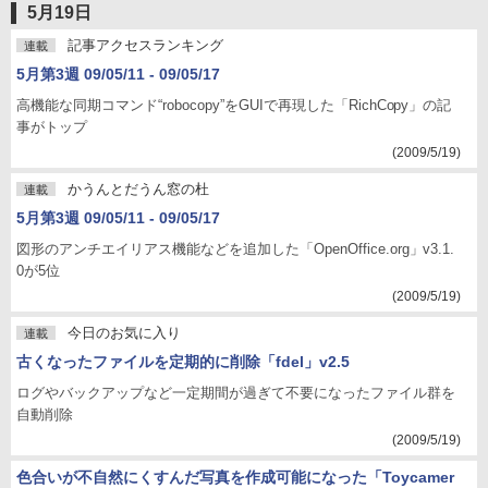
5月19日
記事アクセスランキング
連載
5月第3週 09/05/11 - 09/05/17
高機能な同期コマンド“robocopy”をGUIで再現した「RichCopy」の記
事がトップ
(2009/5/19)
かうんとだうん窓の杜
連載
5月第3週 09/05/11 - 09/05/17
図形のアンチエイリアス機能などを追加した「OpenOffice.org」v3.1.
0が5位
(2009/5/19)
今日のお気に入り
連載
古くなったファイルを定期的に削除「fdel」v2.5
ログやバックアップなど一定期間が過ぎて不要になったファイル群を
自動削除
(2009/5/19)
色合いが不自然にくすんだ写真を作成可能になった「Toycamer