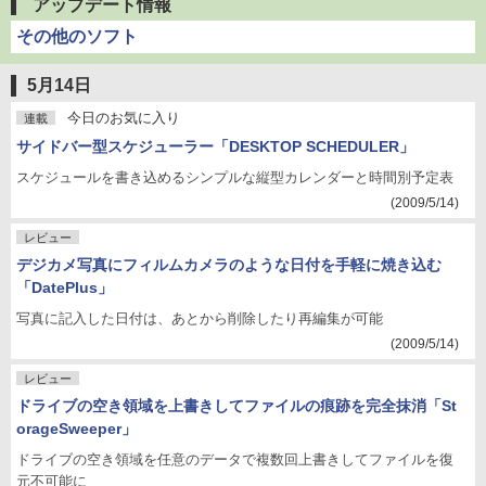
アップデート情報
その他のソフト
5月14日
今日のお気に入り
連載
サイドバー型スケジューラー「DESKTOP SCHEDULER」
スケジュールを書き込めるシンプルな縦型カレンダーと時間別予定表
(2009/5/14)
レビュー
デジカメ写真にフィルムカメラのような日付を手軽に焼き込む
「DatePlus」
写真に記入した日付は、あとから削除したり再編集が可能
(2009/5/14)
レビュー
ドライブの空き領域を上書きしてファイルの痕跡を完全抹消「St
orageSweeper」
ドライブの空き領域を任意のデータで複数回上書きしてファイルを復
元不可能に