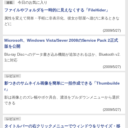
今日のお気に入り
連載
ファイルやフォルダを一時的に見えなくする「FileHider」
属性を変えて簡単・手軽に非表示化、彼女が部屋へ遊びに来るときな
どに
(2009/5/27)
Microsoft、Windows Vista/Sever 2008のService Pack 2正式
版を公開
Blu-ray Discへのデータ書き込み機能が追加されるほか、Bluetooth v2.
1に対応
(2009/5/27)
レビュー
影つきのサムネイル画像を簡単に一括作成できる「Thumbuilde
r」
影は画像とのズレ幅やボケ具合、濃淡をプルダウンメニューから選択
できる
(2009/5/27)
レビュー
タイトルバーの右クリックメニューでウィンドウをリサイズ・移