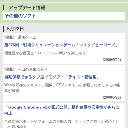
アップデート情報
その他のソフト
5月22日
週末ゲーム
連載
第376回：戦術シミュレーションゲーム「マスクドヒーローズ」
個性豊かな覆面ヒーローチームの戦いを楽しもう
(2009/5/22)
今日のお気に入り
連載
自動保存できるタブ型メモソフト「テキスト管理番」
Webや既存のテキスト、画像、CSVファイルを参照しながらメモの編
集が可能
(2009/5/22)
「Google Chrome」v2が正式公開、動作速度や安定性がさらに
向上
全画面表示モードやフォームの自動入力、オートスクロール対応とい
った新機能も