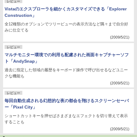
レビュー
Vistaのエクスプローラを細かくカスタマイズできる「Explorer
Construction」
全12種類のオプションでツリービューの表示方法など隅々まで自分好
みに仕立てる
(2009/5/21)
レビュー
マルチモニター環境での利用も配慮された画面キャプチャーソフ
ト「AndySnap」
過去に指定した領域の履歴をキーボード操作で呼び出せるなどユニー
クな機能も
(2009/5/21)
レビュー
毎回自動生成される幻想的な夜の都会を翔けるスクリーンセーバ
ー「Pixel City」
ショートカットキーを押せばさまざまなエフェクトを切り替えて表示
することも
(2009/5/21)