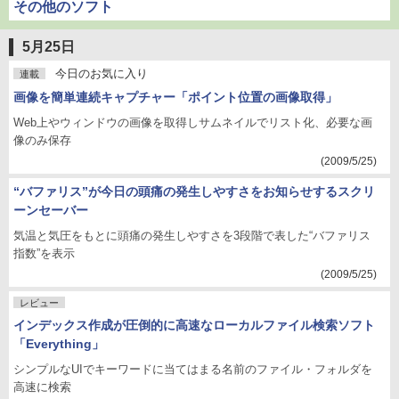
その他のソフト
5月25日
今日のお気に入り
連載
画像を簡単連続キャプチャー「ポイント位置の画像取得」
Web上やウィンドウの画像を取得しサムネイルでリスト化、必要な画
像のみ保存
(2009/5/25)
“バファリス”が今日の頭痛の発生しやすさをお知らせするスクリ
ーンセーバー
気温と気圧をもとに頭痛の発生しやすさを3段階で表した“バファリス
指数”を表示
(2009/5/25)
レビュー
インデックス作成が圧倒的に高速なローカルファイル検索ソフト
「Everything」
シンプルなUIでキーワードに当てはまる名前のファイル・フォルダを
高速に検索