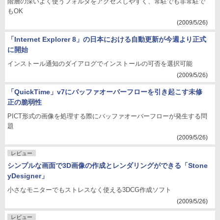
階層の深いよく使うフォルダをアクセスしやすく、常駐でも非常駐で
もOK
(2009/5/26)
「Internet Explorer 8」の日本における自動更新が今週より正式
に開始
インストール通知のダイアログでインストールの可否を選択可能
(2009/5/26)
「QuickTime」v7にバッファオーバーフローを引き起こす未修
正の脆弱性
PICT形式の画像を処理する際にバッファオーバーフローが発生する問
題
(2009/5/26)
レビュー
シンプルな画面で3D画像の作成とレンダリングができる「Stone
yDesigner」
小さなモニターでもストレスなく使える3DCG作成ソフト
(2009/5/26)
レビュー