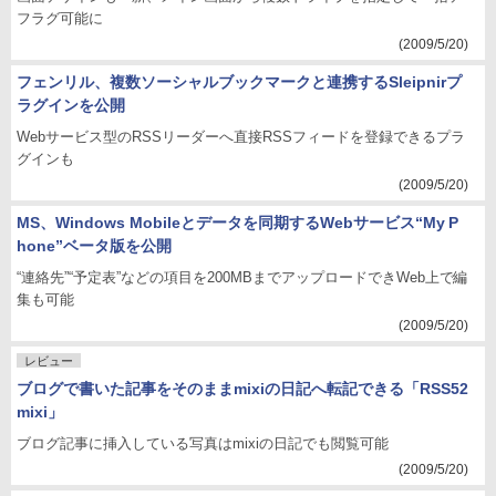
フラグ可能に
(2009/5/20)
フェンリル、複数ソーシャルブックマークと連携するSleipnirプ
ラグインを公開
Webサービス型のRSSリーダーへ直接RSSフィードを登録できるプラ
グインも
(2009/5/20)
MS、Windows Mobileとデータを同期するWebサービス“My P
hone”ベータ版を公開
“連絡先”“予定表”などの項目を200MBまでアップロードできWeb上で編
集も可能
(2009/5/20)
レビュー
ブログで書いた記事をそのままmixiの日記へ転記できる「RSS52
mixi」
ブログ記事に挿入している写真はmixiの日記でも閲覧可能
(2009/5/20)