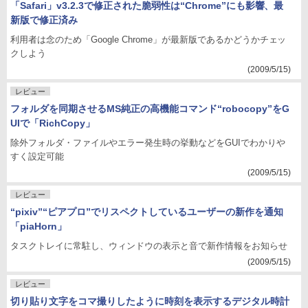
「Safari」v3.2.3で修正された脆弱性は“Chrome”にも影響、最
新版で修正済み
利用者は念のため「Google Chrome」が最新版であるかどうかチェッ
クしよう
(2009/5/15)
レビュー
フォルダを同期させるMS純正の高機能コマンド“robocopy”をG
UIで「RichCopy」
除外フォルダ・ファイルやエラー発生時の挙動などをGUIでわかりや
すく設定可能
(2009/5/15)
レビュー
“pixiv”“ピアプロ”でリスペクトしているユーザーの新作を通知
「piaHorn」
タスクトレイに常駐し、ウィンドウの表示と音で新作情報をお知らせ
(2009/5/15)
レビュー
切り貼り文字をコマ撮りしたように時刻を表示するデジタル時計