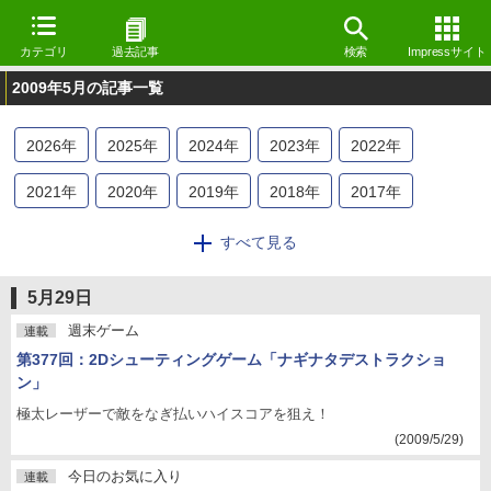
カテゴリ
過去記事
検索
Impressサイト
2009年5月の記事一覧
2026
年
2025
年
2024
年
2023
年
2022
年
2021
年
2020
年
2019
年
2018
年
2017
年
2016
年
2015
年
2014
年
2013
年
2012
年
すべて見る
2011
年
2010
年
2009
年
2008
年
2007
年
5月29日
2006
年
2005
年
2004
年
2003
年
2002
年
週末ゲーム
連載
第377回：2Dシューティングゲーム「ナギナタデストラクショ
2001
年
2000
年
1999
年
1998
年
ン」
極太レーザーで敵をなぎ払いハイスコアを狙え！
(2009/5/29)
今日のお気に入り
連載