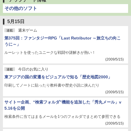
その他のソフト
5月15日
週末ゲーム
連載
第375回：ファンタジーRPG「Last Retributor ～旅立ちの向こ
うに～」
ルーレットを使ったユニークな戦闘や謎解きが熱い！
(2009/5/15)
今日のお気に入り
連載
東アジアの国の変遷をビジュアルで知る「歴史地図2000」
印刷してノートに貼ったり教科書や歴史小説に挟んだり
(2009/5/15)
サイトー企画、“検索フォルダ”機能を追加した「秀丸メール」v
5.16を公開
検索条件に当てはまるメールを1つのフォルダでまとめて参照できる
(2009/5/15)