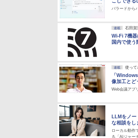
こしできる
バラードから
石田賀
連載
Wi-Fi 
国内で使う
使ってわ
連載
「Windo
像加工とど
Web会議アプ
LLMをノ
な相談をし
ローカル動作
る「AIジャー