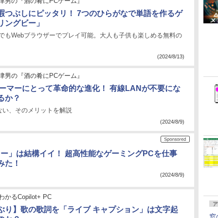
津男の『酒の肴にPCゲーム』
暇つぶしにピッタリ！ 7つのひらがなで単語を作るゲ
リングビー」
ホでもWebブラウザーでプレイ可能。大人も子供も楽しめる無料の
(2024/8/13)
津男の『酒の肴にPCゲーム』
7はゲーマーにとって革命的な進化！ 有線LANが不要にな
るか？
ない、そのメリットを解説
(2024/8/9)
otキー」は結構イイ！ 超高性能なゲーミングPCを仕事
みた！
(2024/8/9)
かるCopilot+ PC
ア
茶ぶり】歌の歌詞を「ライブ キャプション」は文字起
窓