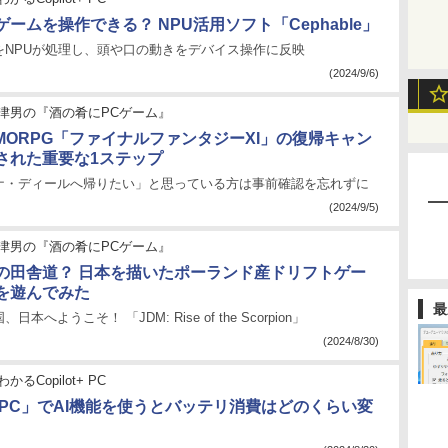
ームを操作できる？ NPU活用ソフト「Cephable」
をNPUが処理し、頭や口の動きをデバイス操作に反映
(2024/9/6)
津男の『酒の肴にPCゲーム』
MORPG「ファイナルファンタジーXI」の復帰キャン
された重要な1ステップ
ナ・ディールへ帰りたい」と思っている方は事前確認を忘れずに
(2024/9/5)
津男の『酒の肴にPCゲーム』
の田舎道？ 日本を描いたポーランド産ドリフトゲー
を遊んでみた
最
本へようこそ！ 「JDM: Rise of the Scorpion」
(2024/8/30)
かるCopilot+ PC
ot+ PC」でAI機能を使うとバッテリ消費はどのくらい変