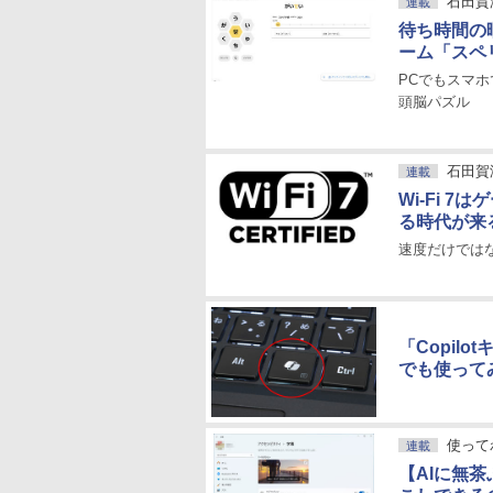
石田賀
連載
待ち時間の
ーム「スペ
PCでもスマ
頭脳パズル
石田賀
連載
Wi-Fi 
る時代が来
速度だけでは
「Copil
でも使って
使ってわ
連載
【AIに無