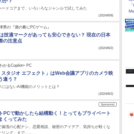
のか？
「W
ハードコアまで、いろいろなジャンルで試してみた
Me
(2024/8/9)
津男の『酒の肴にPCゲーム』
7機器は技適マークがあっても安心できない？ 現在の日本
際の注意点
(2024/8/2)
かるCopilot+ PC
ws スタジオ エフェクト」はWeb会議アプリのカメラ映
う違う？
リにはないAI機能のメリットとは？
(2024/8/2)
ートPCで動かしたら結構動く！とってもプライベート
まくってみた
で漏洩の心配ナシ、恋愛相談、秘密のアイデア、気持ちが軽くな
ナリング」まで……