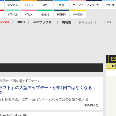
ndows
Office
Webブラウザー
脆弱性
ドキュメント
SNS
1
津男の『酒の肴にPCゲーム』
ラフト」の大型アップデートが年1回ではなくなる！
？
るも賛否両論。世界一売れたゲームならではの苦悩が見える
(2024/9/13)
かるCopilot+ PC