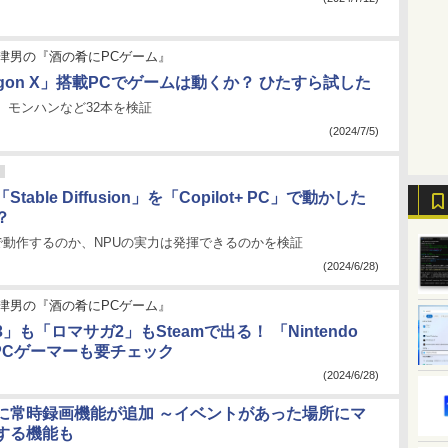
津男の『酒の肴にPCゲーム』
ragon X」搭載PCでゲームは動くか？ ひたすら試した
、モンハンなど32本を検証
(2024/7/5)
table Diffusion」を「Copilot+ PC」で動かした
？
で動作するのか、NPUの実力は発揮できるのかを検証
(2024/6/28)
津男の『酒の肴にPCゲーム』
」も「ロマサガ2」もSteamで出る！ 「Nintendo
」はPCゲーマーも要チェック
(2024/6/28)
m」に常時録画機能が追加 ～イベントがあった場所にマ
する機能も