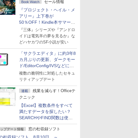
セール情報
Book Watch
『プロジェクト・ヘイル・メ
アリー』上下巻が
50％OFF！Kindle本サマーセ
ール第2弾
『三体』シリーズや『アンドロ
イドは電気羊の夢を見るか』な
どハヤカワのSF小説が安い
「サクラエディタ」に約3年8
カ月ぶりの更新、ダークモー
ド/EditorConfig/IVSなどに対
応
複数の脆弱性に対処したセキュ
リティアップデート
残業を減らす！Officeテ
連載
クニック
【Excel】複数条件をすべて
満たすデータを探したい？
SEARCHやFIND関数は使っ
ちゃダメ！
窓の杜収録ソフト
ップデート情報
の杜収録ソフト 8月10日 ～