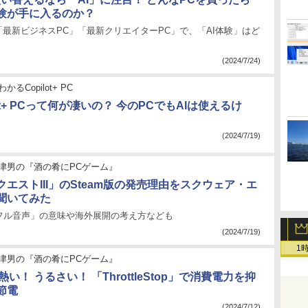
体験が手に入るのか？
「最新ビジネスPC」「最新クリエイターPC」で、「AI体験」はど
(2024/7/24)
かるCopilot+ PC
lot+ PCって何が凄いの？ 今のPCでもAIは使えるけ
(2024/7/19)
津男の『酒の肴にPCゲーム』
エストIII」のSteam版の発売理由をスクウェア・エ
聞いてみた
フル音声」の意味や海外展開の考え方なども
(2024/7/19)
1
津男の『酒の肴にPCゲーム』
熱い！ うるさい！ 「ThrottleStop」で消費電力を抑
節電
(2024/7/12)