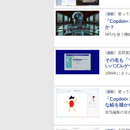
使ってわ
連載
「Copil
か？
NPUを使う
石田賀
連載
その名も「
いパズルゲ
1999年に
使ってわ
連載
「Copilo
な絵を描か
担当編集の深