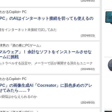
(2024/8/30)
かるCopilot+ PC
ot+ PC」のAIはインターネット接続を切っても使えるの
機能をインターネット未接続で試してみた
(2024/8/23)
津男の『酒の肴にPCゲーム』
マルウェア」！ 余計なソフトをインストールさせな
ームに挑戦
タイムトラベルする設定や、メーラーで話が展開する演出もユニーク
(2024/8/22)
かるCopilot+ PC
t+ PC」の画像生成AI「Cocreator」に肌色多めのアレ
せてみたら……？
き煩悩はかなえられるのか
(2024/8/16)