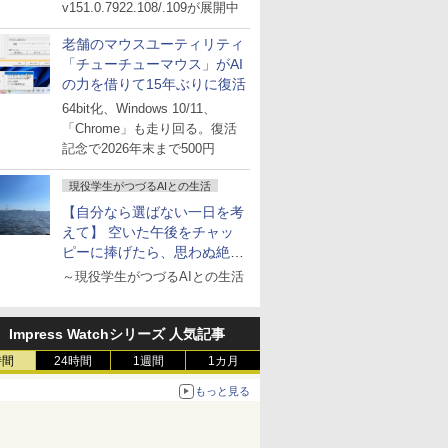
v151.0.7922.108/.109が展開中
老舗のマウスユーティリティ
「チューチューマウス」がAI
の力を借りて15年ぶりに復活
64bit化、Windows 10/11、
「Chrome」も走り回る。復活
記念で2026年末まで500円
現役学生がつづるAIとの生活
【自分なら選ばない一日を考
えて】 空いた午後をチャッ
ピーに捧げたら、思わぬ絶景
に出会った話
～現役学生がつづるAIとの生活
Impress Watchシリーズ 人気記事
時間
24時間
1週間
1カ月
もっと見る