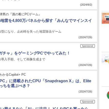
(2024/8/2)
津男の『酒の肴にPCゲーム』
個の地雷を4,800万パネルから探す「みんなでマインスイ
力型になり、止め時を失った地雷除去ゲーム
(2024/7/26)
ガチャ」をゲーミングPCでやってみた！
atrixの導入手順、そして画像生成まで
(2024/7/26)
かるCopilot+ PC
+ PC」に搭載されたCPU「Snapdragon X」は、Elite
どっちを選ぶべき？
(2024/7/26)
買い替えるなら「AI」に注目！ どんなPCを買ったら