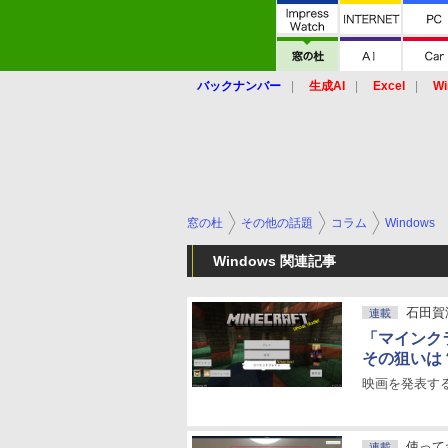
バックナンバー
生成AI
Excel
Wi
窓の杜
その他の話題
コラム
Windows
Windows 関連記事
石田賀
連載
「マインク
その狙いは
映画を発表す
使ってわ
連載