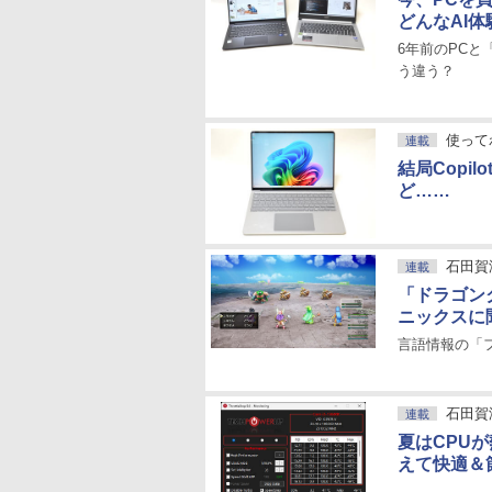
どんなAI
6年前のPCと
う違う？
使ってわ
連載
結局Copi
ど……
石田賀
連載
「ドラゴンク
ニックスに
言語情報の「
石田賀
連載
夏はCPUが
えて快適＆