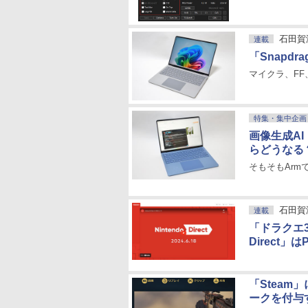
石田賀
連載
「Snapd
マイクラ、FF
特集・集中企画
画像生成AI「S
らどうなる
そもそもArm
石田賀
連載
「ドラクエ3
Direct
「Stea
ークを付与