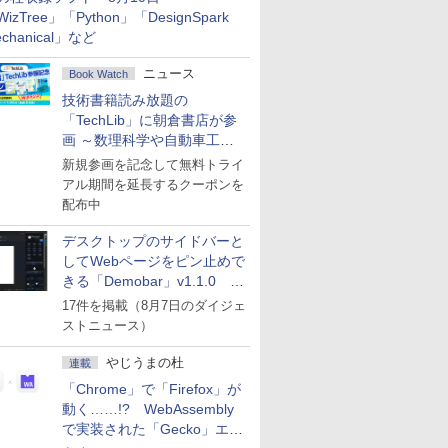
izTree」「Python」「DesignSpark
chanical」など
ニュース
Book Watch
技術書籍読み放題の
「TechLib」に朝倉書店が参
画 ～数理科学や自動車工学
の専門書を拡充
新規参画を記念して無料トライ
アル期間を延長するクーポンを
配布中
デスクトップのサイドバーと
してWebページをピン止めで
きる「Demobar」v1.1.0 ほ
か
17件を掲載（8月7日のダイジェ
ストニュース）
やじうまの杜
連載
「Chrome」で「Firefox」が
動く……!? WebAssembly
で実装された「Gecko」エン