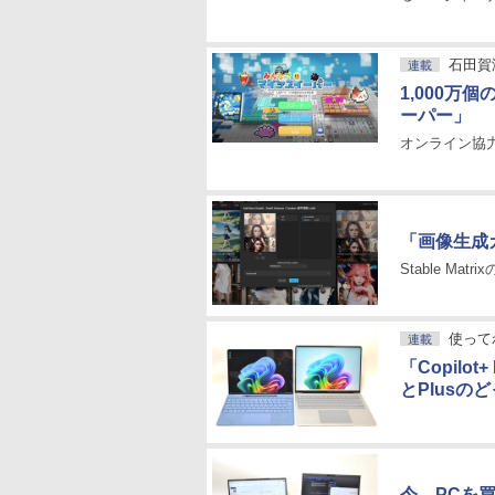
石田賀
連載
1,000万
ーパー」
オンライン協
「画像生成
Stable M
使ってわ
連載
「Copilot
とPlusの
今、PCを