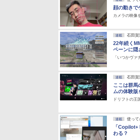
顔の動きでゲ
カメラの映像
石田賀
連載
22年続くM
ペーンに隠
「いつかヴァ
石田賀
連載
ここは群馬
ムの体験版
ドリフトの王国、日
使ってわ
連載
「Copil
わる？