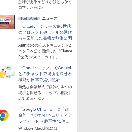
ジン
意味があるかどうかはともかく
ロマンたっぷり
ニュース
Book Watch
「Claude」シリーズ第5世代
のプロンプトやモデルの選び
方を図解した書籍が無償公開
Anthropicの公式ドキュメント2
本を日本語で図解した『Claude
5世代 マスターガイド』
「Google マップ」でGemini
とのチャットで場所を探せる
機能が日本で提供開始
自然な会話形式で複雑な条件の
場所を探せる［マップに相談］
の対象国が拡大
「Google Chrome」に「致
命的」を含むセキュリティア
ップデート ～脆弱性41件に
対処
Windows/Mac環境には