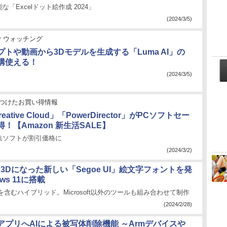
「Excelドット絵作成 2024」
(2024/3/5)
der ウォッチング
プトや動画から3Dモデルを生成する「Luma AI」の
構使える！
(2024/3/5)
つけたお買い得情報
reative Cloud」「PowerDirector」がPCソフトセー
！【Amazon 新生活SALE】
集ソフトが割引価格に
(2024/3/2)
ft、3Dになった新しい「Segoe UI」絵文字フォントを発
ows 11に搭載
を含むハイブリッド。Microsoft以外のツールも組み合わせて制作
(2024/2/28)
アプリへAIによる被写体削除機能 ～Armデバイスや