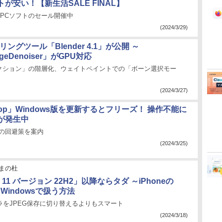
が安い！【新生活SALE FINAL】
でPCソフトのセール開催中
(2024/3/29)
ングツール「Blender 4.1」が公開 ～
ageDenoiser」がGPU対応
クション」の階層化、ウェイトペイントでの「ボーン選択モー
(2024/3/27)
shop」Windows版を更新するとフリーズ！ 操作不能に
が発生中
通りの回避策を案内
(2024/3/25)
まの杜
s 11 バージョン 22H2」以降ならタダ ～iPhoneの
をWindowsで扱う方法
カメラをJPEG保存に切り替えるよりもスマート
(2024/3/18)