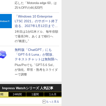
応した「Motorola edge 60」は
25％OFFの44,820円
「Windows 10 Enterprise
LTSC 2021」のサポート終了
迫る、2027年1月12日まで
～ESUは9月1日から販売
1年目は1台61米ドル、毎年倍額
で最長3年。あくまで移行へ
の“橋渡し”
無料版「ChatGPT」にも
「GPT-5.6 Luna」が開放、
テキストチャットは無制限へ
Plus/Proでも「GPT-5.6 Sol」
が強化、即答・熟考をスライダ
ーで調整
Impress Watchシリーズ 人気記事
時間
24時間
1週間
1カ月
もっと見る