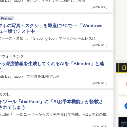
 Depth Estimation」をバンプマッピングに利用してみる
(2024/1/30)
r Preview
dスマホの写真・スクショを即座にPCで ～「Windows
ビュー版でテスト中
ースト通知 → 「Snipping Tool」で開くがシームレスに
(2024/1/19)
der ウォッチング
ら深度情報を生成してくれるAIを「Blender」と連
た
Depth Estimation」で写真を3Dモデル化！
(2024/1/18)
まの杜
ツール「ibisPaint」に「AIお手本機能」が搭載さ
されてしまう
も出回り、一部ユーザーからの反発を受けて搭載から1日で幻の機
(2024/1/16)