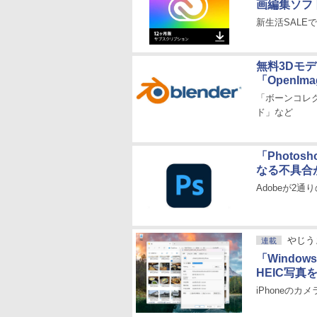
画編集ソフト
新生活SALE
無料3Dモデリ
「OpenIm
「ボーンコレ
ド」など
「Photo
なる不具合
Adobeが2
やじう
連載
「Window
HEIC写真
iPhoneの