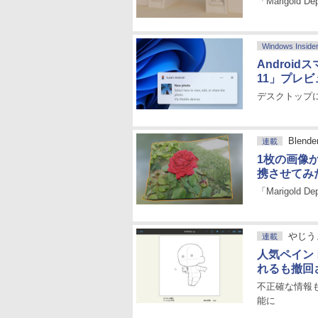
「Marigold
Windows Inside
Androi
11」プレ
デスクトップにト
Blen
連載
1枚の画像か
携させてみ
「Marigold 
やじう
連載
人気ペイント
れるも撤回
不正確な情報
能に