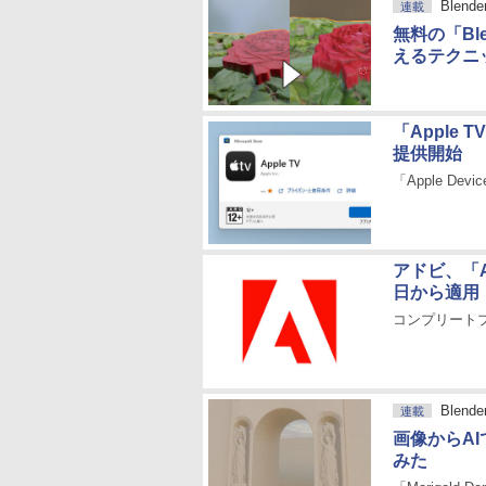
Blen
連載
無料の「B
えるテクニ
「Apple T
提供開始
「Apple De
アドビ、「Ad
日から適用
コンプリートプ
Blen
連載
画像からA
みた