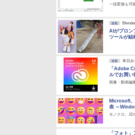
一括変換も可能な
Blen
連載
AIがプロン
ツールが結
本日み
連載
「Adobe C
ルでお買い得
画像・動画編
Microso
表 ～Wind
モノクロ、2D
「フォト」