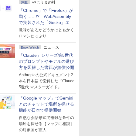
やじうまの杜
連載
「Chrome」で「Firefox」が
動く……!? WebAssembly
で実装された「Gecko」エン
ジン
意味があるかどうかはともかく
ロマンたっぷり
ニュース
Book Watch
「Claude」シリーズ第5世代
のプロンプトやモデルの選び
方を図解した書籍が無償公開
Anthropicの公式ドキュメント2
本を日本語で図解した『Claude
5世代 マスターガイド』
「Google マップ」でGemini
とのチャットで場所を探せる
機能が日本で提供開始
自然な会話形式で複雑な条件の
場所を探せる［マップに相談］
の対象国が拡大