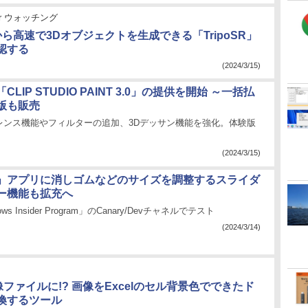
der ウォッチング
ら高速で3Dオブジェクトを生成できる「TripoSR」
認する
(2024/3/15)
LIP STUDIO PAINT 3.0」の提供を開始 ～一括払
版も販売
レンス機能やフィルターの追加、3Dデッサン機能を強化。体験版
(2024/3/15)
」アプリに消しゴムなどのサイズを調整するスライダ
ー機能も拡充へ
s Insider Program」のCanary/Devチャネルでテスト
(2024/3/14)
像ファイルに!? 画像をExcelのセル背景色でできたド
換するツール