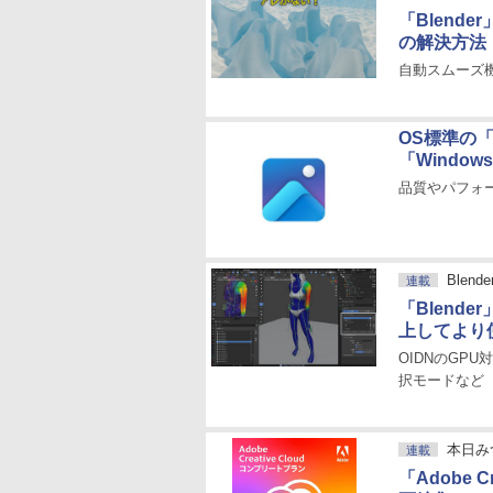
「Blend
の解決方法
自動スムーズ
OS標準の
「Window
品質やパフォ
Blen
連載
「Blend
上してより
OIDNのGP
択モードなど
本日み
連載
「Adobe C