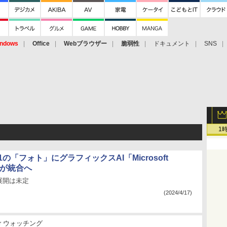
ndows
Office
Webブラウザー
脆弱性
ドキュメント
SNS
1
 11の「フォト」にグラフィックスAI「Microsoft
r」が統合へ
展開は未定
(2024/4/17)
der ウォッチング