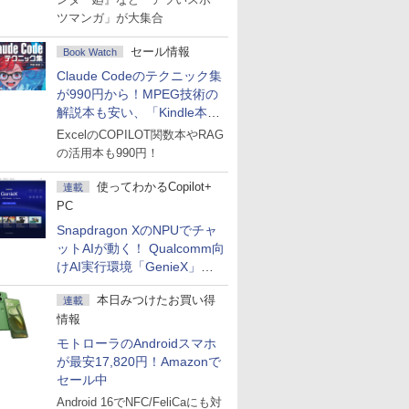
ツマンガ」が大集合
セール情報
Book Watch
Claude Codeのテクニック集
が990円から！MPEG技術の
解説本も安い、「Kindle本サ
マーセール」第2弾開始！
ExcelのCOPILOT関数本やRAG
の活用本も990円！
使ってわかるCopilot+
連載
PC
Snapdragon XのNPUでチャ
ットAIが動く！ Qualcomm向
けAI実行環境「GenieX」を
試してみた
本日みつけたお買い得
連載
情報
モトローラのAndroidスマホ
が最安17,820円！Amazonで
セール中
Android 16でNFC/FeliCaにも対