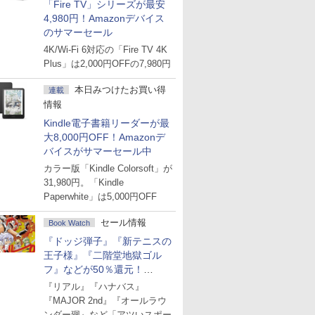
「Fire TV」シリーズが最安
4,980円！Amazonデバイス
のサマーセール
4K/Wi-Fi 6対応の「Fire TV 4K
Plus」は2,000円OFFの7,980円
本日みつけたお買い得
連載
情報
Kindle電子書籍リーダーが最
大8,000円OFF！Amazonデ
バイスがサマーセール中
カラー版「Kindle Colorsoft」が
31,980円。「Kindle
Paperwhite」は5,000円OFF
セール情報
Book Watch
『ドッジ弾子』『新テニスの
王子様』『二階堂地獄ゴル
フ』などが50％還元！
Amazonマンガ週末セール
『リアル』『ハナバス』
『MAJOR 2nd』『オールラウ
ンダー廻』など「アツいスポー