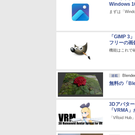
Windows
まずは「Window
「GIMP 3
フリーの画
機能はこれで
Blen
連載
無料の「Bl
3Dアバタ
「VRMA
「VRoid Hu