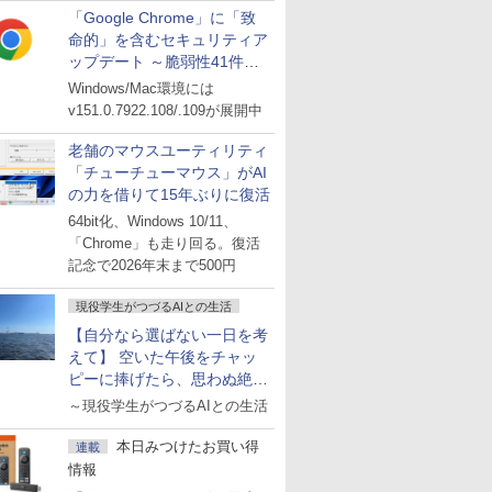
「Google Chrome」に「致
命的」を含むセキュリティア
ップデート ～脆弱性41件に
対処
Windows/Mac環境には
v151.0.7922.108/.109が展開中
老舗のマウスユーティリティ
「チューチューマウス」がAI
の力を借りて15年ぶりに復活
64bit化、Windows 10/11、
「Chrome」も走り回る。復活
記念で2026年末まで500円
現役学生がつづるAIとの生活
【自分なら選ばない一日を考
えて】 空いた午後をチャッ
ピーに捧げたら、思わぬ絶景
に出会った話
～現役学生がつづるAIとの生活
本日みつけたお買い得
連載
情報