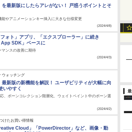
er」を最新版にしたらアレがない！ 戸惑うポイントとそ
機能やアニメーションキー挿入に大きな仕様変更
(2024/4/8)
「フォト」アプリ、「エクスプローラー」に続き
s App SDK」ベースに
ーマンスの改善に期待
(2024/4/3)
der ウォッチング
er」最新版の新機能を解説！ ユーザビリティが大幅に向
使いやすく
最
U対応、ボーンコレクション階層化、ウェイトペイント中のボーン選
(2024/4/2)
つけたお買い得情報
reative Cloud」「PowerDirector」など、画像・動