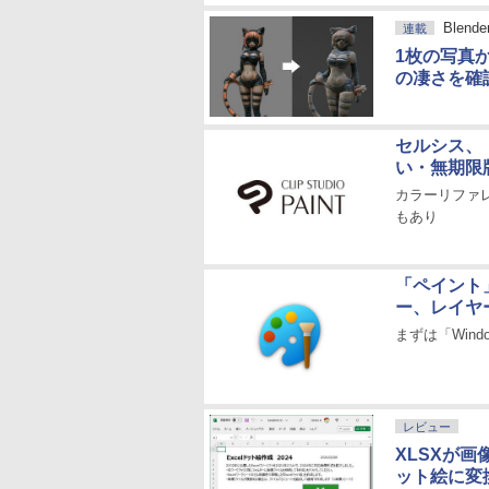
Blen
連載
1枚の写真か
の凄さを確
セルシス、「C
い・無期限
カラーリファ
もあり
「ペイント
ー、レイヤ
まずは「Window
レビュー
XLSXが画
ット絵に変