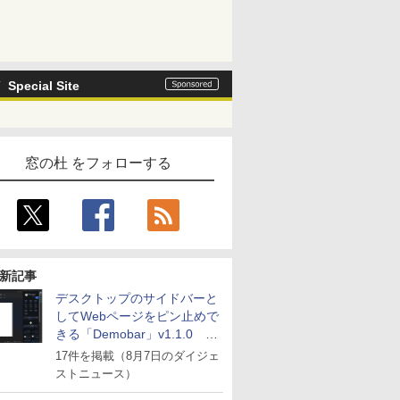
Special Site
窓の杜 をフォローする
新記事
デスクトップのサイドバーと
してWebページをピン止めで
きる「Demobar」v1.1.0 ほ
か
17件を掲載（8月7日のダイジェ
ストニュース）