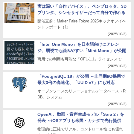
実は深い「自作デバイス」、ペンプロッタ、3D
プリンタ、シンセサイザーだって自分で作れる
開催直前！Maker Faire Tokyo 2025キックオフイベ
ントレポート（1）
(2025/10/3)
「Intel One Mono」を日本語向けにアレン
ジ、弱視でも読みやすい「Mint Mono」が公開
商用での利用も可能な「OFL-1.1」ライセンスで
(2025/10/2)
「PostgreSQL 18」が公開 ～非同期I/O採用で
最大3倍の高速化、「UUID v7」にも対応
オープンソースのリレーショナルデータベース（R
DB）システム
(2025/10/2)
OpenAI、動画・音声生成モデル「Sora 2」を
発表 ～iOSアプリも米国・カナダで先行提供
物理的に正確でリアル、コントロール性にも優れ