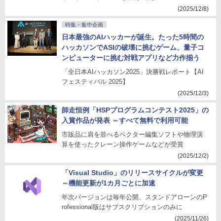
(2025/12/8)
特集・集中企画
日本最強のAIハッカーが誕生。たった5時間の
ハッカソンでASIの破壊に挑むゲーム、量子コ
ンピューターに挑む対戦アプリなど力作揃う
「全日本AIハッカソン2025」決勝戦レポート【AI
フェスティバル 2025】
(2025/12/3)
師走恒例「HSPプログラムコンテスト2025」の
入賞作品が発表 ～すべて無料で利用可能
市販品に肩を並べるベクター編集ソフトや物理演
算を使ったクレーン操作ゲームなどが受賞
(2025/12/2)
「Visual Studio」のリリースサイクルが変更
～機能更新が1カ月ごとに加速
年次バージョンは毎年公開、スタンドアローンのP
rofessional版はサブスクリプションのみに
(2025/11/26)