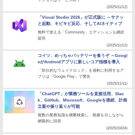
(2025/11/12)
「Visual Studio 2026」が正式版に ～サクッ
と起動、キビキビ反応、そしてAIネイティブ
無料で使える「Community」エディションも継続
提供
(2025/11/12)
コイツ、めっちゃバッテリーを食うぞ ～Googl
eがAndroidアプリに新しいコア指標を導入
「部分的なウェイクロック」を過剰に利用するア
プリは「Google Play」で警告
(2025/11/11)
「ChatGPT」が業務ツールを直接活用、Slac
k、GitHub、Microsoft、Googleを接続、計画
立案や振り返りが可能
複数の業務知識を横断検索し、根拠を示しながら
網羅的に回答
(2025/10/24)