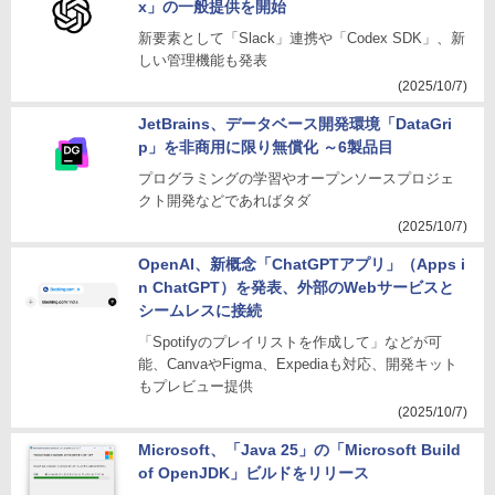
x」の一般提供を開始
新要素として「Slack」連携や「Codex SDK」、新
しい管理機能も発表
(2025/10/7)
JetBrains、データベース開発環境「DataGri
p」を非商用に限り無償化 ～6製品目
プログラミングの学習やオープンソースプロジェ
クト開発などであればタダ
(2025/10/7)
OpenAI、新概念「ChatGPTアプリ」（Apps i
n ChatGPT）を発表、外部のWebサービスと
シームレスに接続
「Spotifyのプレイリストを作成して」などが可
能、CanvaやFigma、Expediaも対応、開発キット
もプレビュー提供
(2025/10/7)
Microsoft、「Java 25」の「Microsoft Build
of OpenJDK」ビルドをリリース