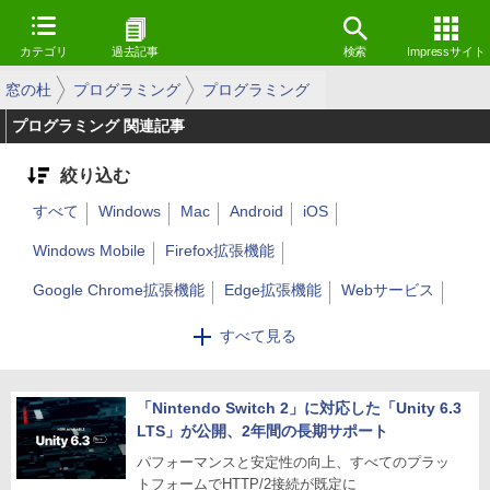
カテゴリ
過去記事
検索
Impressサイト
窓の杜
プログラミング
プログラミング
プログラミング 関連記事
絞り込む
すべて
Windows
Mac
Android
iOS
Windows Mobile
Firefox拡張機能
Google Chrome拡張機能
Edge拡張機能
Webサービス
Linux
その他
すべて見る
「Nintendo Switch 2」に対応した「Unity 6.3
LTS」が公開、2年間の長期サポート
パフォーマンスと安定性の向上、すべてのプラッ
トフォームでHTTP/2接続が既定に