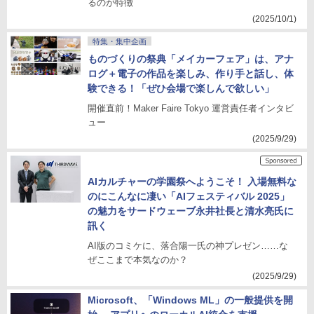
るのが特徴
(2025/10/1)
特集・集中企画
ものづくりの祭典「メイカーフェア」は、アナ
ログ＋電子の作品を楽しみ、作り手と話し、体
験できる！「ぜひ会場で楽しんで欲しい」
開催直前！Maker Faire Tokyo 運営責任者インタビ
ュー
(2025/9/29)
AIカルチャーの学園祭へようこそ！ 入場無料な
のにこんなに凄い「AIフェスティバル 2025」
の魅力をサードウェーブ永井社長と清水亮氏に
訊く
AI版のコミケに、落合陽一氏の神プレゼン……な
ぜここまで本気なのか？
(2025/9/29)
Microsoft、「Windows ML」の一般提供を開