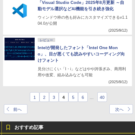
「Visual Studio Code」2025年8月更新 ～自
動モデル選択などAI機能を引き続き強化
ウィンドウ枠の色も好みにカスタマイズできるv1.1
04.0が公開
(2025/9/12)
レビュー
Intelが開発したフォント「Intel One Mon
o」、目が悪くても読みやすいコーディング向
けフォント
見分けにくい「I・i」などはやや誇張ぎみ、商用利
用や改変、組み込みなども可能
(2025/9/12)
1
2
3
4
5
6
…
40
前へ
次へ
おすすめ記事