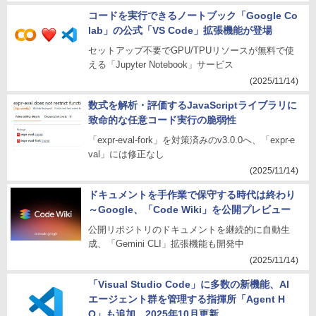
コードを実行できるノートブック「Google Co
lab」の公式「VS Code」拡張機能が登場
セットアップ不要でGPU/TPUリソースが無料で使
える「Jupyter Notebook」サービス
(2025/11/14)
数式を解析・評価するJavaScriptライブラリに
致命的な任意コード実行の脆弱性
「expr-eval-fork」を対策済みのv3.0.0へ、「expr-e
val」には修正なし
(2025/11/14)
ドキュメントを手作業で保守する時代は終わり
～Google、「Code Wiki」を公開プレビュー
公開リポジトリのドキュメントを継続的に自動生
成、「Gemini CLI」拡張機能も開発中
(2025/11/14)
「Visual Studio Code」に多数の新機能、AI
エージェント群を管理する指揮所「Agent H
Q」も追加、2025年10月更新