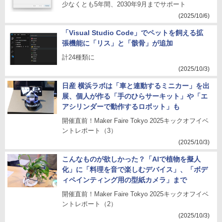
少なくとも5年間、2030年9月までサポート
(2025/10/6)
「Visual Studio Code」でペットを飼える拡
張機能に「リス」と「骸骨」が追加
計24種類に
(2025/10/3)
日産 横浜ラボは「車と連動するミニカー」を出
展、個人が作る「手のひらサーキット」や「エ
アシリンダーで動作するロボット」も
開催直前！Maker Faire Tokyo 2025キックオフイベ
ントレポート（3）
(2025/10/3)
こんなものが欲しかった？「AIで植物を擬人
化」に「料理を音で楽しむデバイス」、「ボデ
ィペインティング用の型紙カメラ」まで
開催直前！Maker Faire Tokyo 2025キックオフイベ
ントレポート（2）
(2025/10/3)