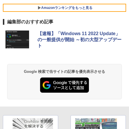
FMV ノートパソコン WE1-K3 (MS 365 P
Amazonランキングをもっと見る
ersonal/Copilotキー搭載/Win 11/15.6型/
Core i5/16GB/SSD 512GB/ホワイト) FM
編集部のおすすめ記事
VWK3E15W_AZ
Amazon Kindle Paperwhite (16GB) 7イ
￥123,400
【速報】「Windows 11 2022 Update」
ンチディスプレイ、色調調節ライト、12
の一般提供が開始 ～初の大型アップデー
週間持続バッテリー、広告なし、ブラッ
ト
ク
￥27,980
Google 検索で当サイトの記事を優先表示させる
Amazon Kindle - 目に優しい、かさばら
ない、大きな画面で読みやすい、6週間持
続バッテリー、6インチディスプレイ電子
書籍リーダー、ブラック、16GB、広告な
し
￥19,980
Kindle Paperwhite シグニチャーエディ
ション (32GB) 7インチディスプレイ、明