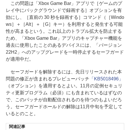
この問題は「Xbox Game Bar」アプリで［ゲームのプ
レイ中にバックグラウンドで録画する］オプションを有
効にし、［直前の 30 秒を録画する］コマンド（［Windo
ws］＋［Alt］＋［G］キー）を利用すると発生する可能
性が高まるという。これ以上のトラブル拡大を防止する
ため、「Xbox Game Bar」アプリのキャプチャー機能を
過去に使用したことのあるデバイスには、「バージョン
22H2」へのアップグレードを一時停止するセーフガード
が適用中だ。
セーフガードを解除するには、先日リリースされた本
問題の修正が含まれるプレビューパッチ
「KB5018496」
（オプション）を適用するとよい。11月の定例セキュリ
ティ更新プログラム（必須）にも含まれているはずなの
で、このパッチが自動配信されるのを待つのもよいだろ
う。セーフガードホールドの解除は11月中旬を予定して
いるとのこと。
関連記事