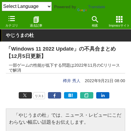
Powered by
Translate
窓の杜
システム・ファイル
システム
Windows
カテゴリ
過去記事
検索
Impressサイト
やじうまの杜
「Windows 11 2022 Update」の不具合まとめ
【12月5日更新】
一部ゲームの性能が低下する問題は2022年11月のCリリース
で解消
樽井 秀人
2022年9月21日 08:00
リスト
「やじうまの杜」では、ニュース・レビューにこだ
わらない幅広い話題をお伝えします。