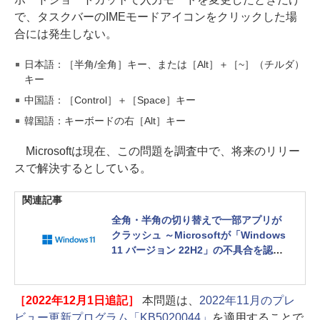
で、タスクバーのIMEモードアイコンをクリックした場
合には発生しない。
日本語：［半角/全角］キー、または［Alt］＋［~］（チルダ）
キー
中国語：［Control］＋［Space］キー
韓国語：キーボードの右［Alt］キー
Microsoftは現在、この問題を調査中で、将来のリリー
スで解決するとしている。
関連記事
全角・半角の切り替えで一部アプリが
クラッシュ ～Microsoftが「Windows
11 バージョン 22H2」の不具合を認め
る
［2022年12月1日追記］
本問題は、
2022年11月のプレ
ビュー更新プログラム「KB5020044」
を適用することで