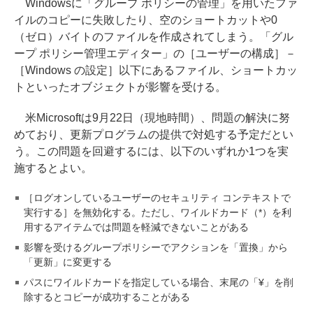
Windowsに「グループ ポリシーの管理」を用いたファ
イルのコピーに失敗したり、空のショートカットや0
（ゼロ）バイトのファイルを作成されてしまう。「グル
ープ ポリシー管理エディター」の［ユーザーの構成］－
［Windows の設定］以下にあるファイル、ショートカッ
トといったオブジェクトが影響を受ける。
米Microsoftは9月22日（現地時間）、問題の解決に努
めており、更新プログラムの提供で対処する予定だとい
う。この問題を回避するには、以下のいずれか1つを実
施するとよい。
［ログオンしているユーザーのセキュリティ コンテキストで
実行する］を無効化する。ただし、ワイルドカード（*）を利
用するアイテムでは問題を軽減できないことがある
影響を受けるグループポリシーでアクションを「置換」から
「更新」に変更する
パスにワイルドカードを指定している場合、末尾の「¥」を削
除するとコピーが成功することがある