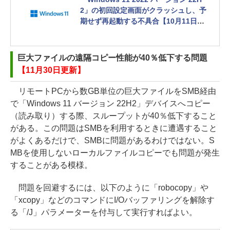
2」の初回設定画面がクラッシュし、予
期せず再起動する不具合【10月11日追
記】
巨大ファイルの遠隔コピー性能が40％低下する問題
【11月30日更新】
リモートPCから数GB単位の巨大ファイルをSMB経由
で「Windows 11 バージョン 22H2」デバイスへコピー
（読み取り）する際、スループットが40％低下すること
がある。この問題はSMBを利用するときに遭遇すること
がよくあるだけで、SMBに問題があるわけではない。S
MBを使用しないローカルファイルコピーでも問題が発生
することがある模様。
問題を回避するには、以下のように「robocopy」や
「xcopy」などのコマンドにI/Oバッファリングを解除す
る「/J」パラメーターを付与して実行すればよい。