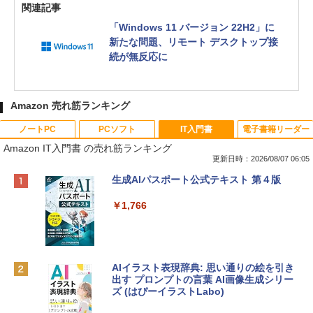
関連記事
「Windows 11 バージョン 22H2」に
新たな問題、リモート デスクトップ接
続が無反応に
Amazon 売れ筋ランキング
ノートPC
PCソフト
IT入門書
電子書籍リーダー
Amazon IT入門書 の売れ筋ランキング
更新日時：2026/08/07 06:05
Apple 2026 MacBook Neo A18 Proチッ
Robloxギフトカード - 800 Robux 【限
生成AIパスポート公式テキスト 第４版
プ搭載13インチノートブック：AIとAppl
定バーチャルアイテムを含む】 【オンラ
e Intelligence、Liquid Retinaディスプ
インゲームコード】 ロブロックス | オン
￥1,766
レイ、8GBメモリ、512GB SSD、1080p
ラインコード版
FaceTime HDカメラ、Touch ID - インデ
ィゴ + 3年延長 AppleCare+ for 13インチ
￥1,300
MacBook Neo(A18 Pro)|ダウンロード版
AIイラスト表現辞典: 思い通りの絵を引き
￥162,598
出す プロンプトの言葉 AI画像生成シリー
Microsoft Office Home & Business 202
ズ (はぴーイラストLabo)
4(最新 永続版)|オンラインコード版|Wind
ows11、10/mac対応|PC2台