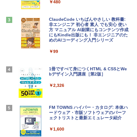
tomtoc 360°保護 15.6 16インチ パソコ
￥480
ンケース Dell NEC Lavie ASUS HP dyna
￥39,582
book Lenovo対応
ClaudeCode いちばんやさしい 教科書:
￥2,952
非エンジニア 初心者 素人 でも安心 使い
Robloxギフトカード - 2,000 Robux 【限
方 マニュアル AI副業にもコンテンツ作成
定バーチャルアイテムを含む】 【オンラ
にもKindle出版にも！ 非エンジニアのた
インゲームコード】 ロブロックス | オン
めのAIコーディング入門シリーズ
Apple 2026 MacBook Air M5チップ搭載
ラインコード版
13インチノートブック：AIとApple Intell
igence、13.6インチLiquid Retinaディ
￥99
￥3,200
スプレイ、24GBユニファイドメモリ、1
TB SSD、12MPセンターフレームカメ
ラ、Touch ID - ミッドナイト + 3年延長
1冊ですべて身につくHTML & CSSとWe
Robloxギフトカード - 1000 Robux 【限
AppleCare+ for 13インチMacBook Air
bデザイン入門講座［第2版］
定バーチャルアイテムを含む】 【オンラ
(M5)|ダウンロード版
インゲームコード】 ロブロックス |オン
ラインコード版
￥2,326
￥347,600
￥1,600
【Amazon.co.jp限定】 HP ノートパソコ
FM TOWNS ハイパー・カタログ: 本体ハ
ン 15-fd 15.6インチ 16GBメモリ 512GB
ードウェア・市販ソフトウェアのパーフ
Windows版 | Minecraft (マインクラフ
SSD インテル Core 5
ェクトリストと最新エミュレータ紹介
ト): Java & Bedrock Edition | オンライ
ンコード版
￥129,800
￥1,600
￥3,600