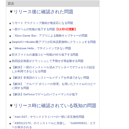
目次
▼
リリース後に確認された問題
リモート デスクトップ接続が無反応になる問題
一部ゲームの性能が低下する問題
【12月5日更新】
「Xbox Game Bar」アプリによる動画キャプチャーの問題
Delphi/C++Builder製アプリが日本語変換時にクラッシュする問題
「Windows Hello」でサインインできない問題
巨大ファイルの遠隔コピー性能が40％低下する問題
初回設定画面がクラッシュして予期せず再起動する問題
【解決】一部のインストール済みプリンターでデフォルトの設定
しか利用できなくなる問題
【解決】非英語のインストールメディアを作成できない問題
【解決】「グループ ポリシーの管理」を用いたファイルのコピー
に関する問題
【解決】GeForceでゲームのパフォーマンスが低下
▼
リリース時に確認されている既知の問題
「Intel SST」サウンドドライバーの一部に非互換性問題
「KB5012170」のインストールに失敗し、「0x800f0922」エラ
ーが表示される