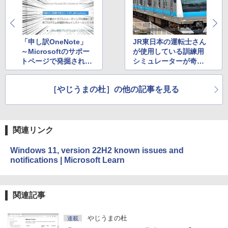
るさ自動調整、色調調節ライト、12週間
持続バッテリー、広告なし、メタリック
ブラック
￥32,980
「申し訳OneNote」
JR東日本の運転士さん
～Microsoftのサポー
が使用している訓練用
トページで発掘された
シミュレーターが奇跡
Amazon Kindle Colorsoft | 16GBストレ
謎の謝罪ワードが話題
の公式商品化！
ージ、防水、7インチカラーディスプレ
イ、色調調節ライト、最大8週間持続バッ
［やじうまの杜］の他の記事を見る
テリー、広告無し、ブラック (2025年発
売)
￥39,980
関連リンク
New Amazon Kindle Scribe Colorsoft |
Windows 11, version 22H2 known issues and
11インチカラーディスプレイ、64GBスト
notifications | Microsoft Learn
レージ、ノート機能搭載、明るさ自動調
整、色調調節ライト、プレミアムペン付
き、グラファイト
関連記事
￥115,980
やじうまの杜
連載