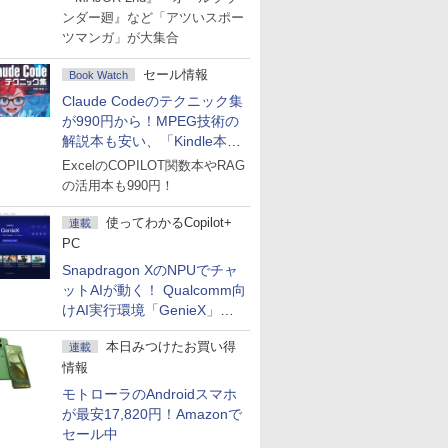
ンダー廻』など「アツいスポー
ツマンガ」が大集合
セール情報
Book Watch
Claude Codeのテクニック集
が990円から！MPEG技術の
解説本も安い、「Kindle本サ
マーセール」第2弾開始！
ExcelのCOPILOT関数本やRAG
の活用本も990円！
使ってわかるCopilot+
連載
PC
Snapdragon XのNPUでチャ
ットAIが動く！ Qualcomm向
けAI実行環境「GenieX」を
試してみた
本日みつけたお買い得
連載
情報
モトローラのAndroidスマホ
が最安17,820円！Amazonで
セール中