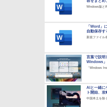
容をまとめ
Windows版
「Word
自動保存す
新規ファイル
言葉で説明し
Window
「Windows 
AIと一緒にゲ
ト開始、攻
中国本土を除