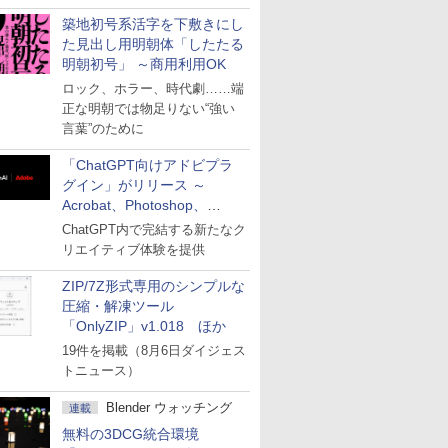
築地初号系活字を下敷きにし
た見出し用明朝体「したたる
明朝初号」 ～商用利用OK
ロック、ホラー、時代劇……端
正な明朝では物足りない“強い
言葉”のために
「ChatGPT向けアドビプラ
グイン」がリリース ～
Acrobat、Photoshop、
Premiereなどの機能を1つの
ChatGPT内で完結する新たなク
プラグインに統合
リエイティブ体験を提供
ZIP/7Z形式専用のシンプルな
圧縮・解凍ツール
「OnlyZIP」v1.018 ほか
19件を掲載（8月6日ダイジェス
トニュース）
Blender ウォッチング
連載
無料の3DCG統合環境