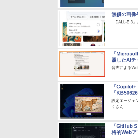
無償の画像生成
「DALL-E 
「Micros
照したAI
音声によるWe
「Copil
「KB506
設定エージェン
くさん
「GitHu
格的Web