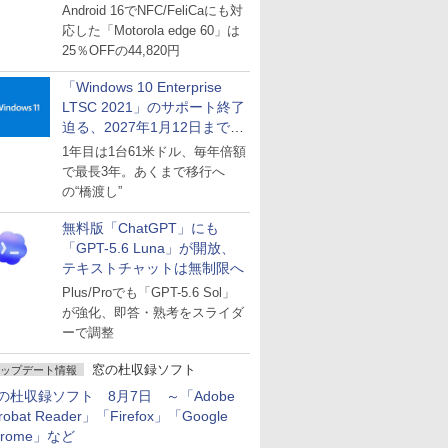
Android 16でNFC/FeliCaにも対
応した「Motorola edge 60」は
25％OFFの44,820円
「Windows 10 Enterprise
LTSC 2021」のサポート終了
迫る、2027年1月12日まで
～ESUは9月1日から販売
1年目は1台61米ドル、毎年倍額
で最長3年。あくまで移行へ
の“橋渡し”
無料版「ChatGPT」にも
「GPT-5.6 Luna」が開放、
テキストチャットは無制限へ
Plus/Proでも「GPT-5.6 Sol」
が強化、即答・熟考をスライダ
ーで調整
窓の杜収録ソフト
ップデート情報
の杜収録ソフト 8月7日 ～「Adobe
robat Reader」「Firefox」「Google
hrome」など