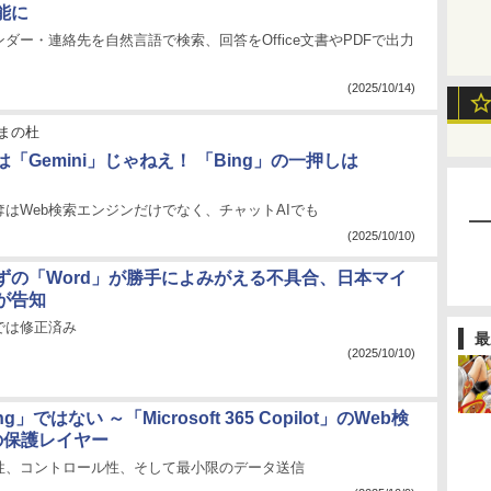
能に
ダー・連絡先を自然言語で検索、回答をOffice文書やPDFで出力
(2025/10/14)
まの杜
”は「Gemini」じゃねえ！ 「Bing」の一押しは
」
はWeb検索エンジンだけでなく、チャットAIでも
(2025/10/10)
ずの「Word」が勝手によみがえる不具合、日本マイ
が告知
では修正済み
最
(2025/10/10)
」ではない ～「Microsoft 365 Copilot」のWeb検
の保護レイヤー
性、コントロール性、そして最小限のデータ送信