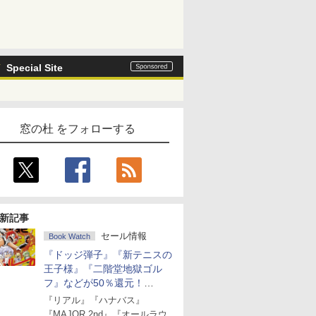
Special Site
窓の杜 をフォローする
新記事
セール情報
Book Watch
『ドッジ弾子』『新テニスの
王子様』『二階堂地獄ゴル
フ』などが50％還元！
Amazonマンガ週末セール
『リアル』『ハナバス』
『MAJOR 2nd』『オールラウ