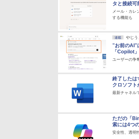
タと接続可
メール・カレン
する機能も
やじう
連載
”お前のAI
「Copilot
ユーザーの争奪
終了したは
クロソフト
最新チャネル
ただの「Bing
索には4つ
安全性、透明