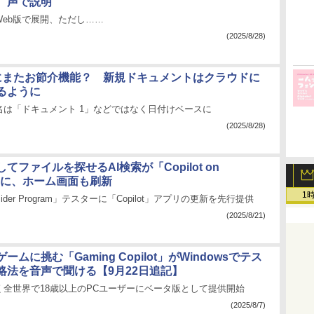
、声で説明
とWeb版で展開、ただし……
(2025/8/28)
」にまたお節介機能？ 新規ドキュメントはクラウドに
るように
名は「ドキュメント 1」などではなく日付けベースに
(2025/8/28)
てファイルを探せるAI検索が「Copilot on
s」に、ホーム画面も刷新
1
Insider Program」テスターに「Copilot」アプリの更新を先行提供
(2025/8/21)
ームに挑む「Gaming Copilot」がWindowsでテス
略法を音声で聞ける【9月22日追記】
く全世界で18歳以上のPCユーザーにベータ版として提供開始
(2025/8/7)