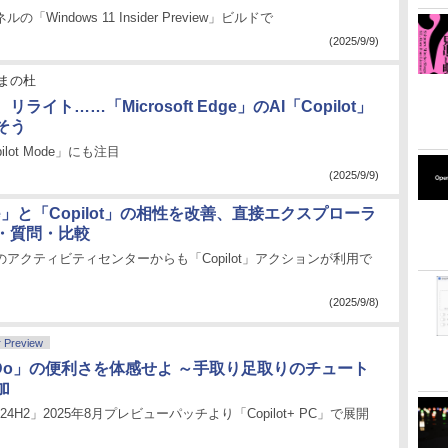
ネルの「Windows 11 Insider Preview」ビルドで
(2025/9/9)
まの杜
ライト……「Microsoft Edge」のAI「Copilot」
そう
lot Mode」にも注目
(2025/9/9)
ive」と「Copilot」の相性を改善、直接エクスプローラ
・質問・比較
e」のアクティビティセンターからも「Copilot」アクションが利用で
(2025/9/8)
r Preview
 to Do」の便利さを体感せよ ～手取り足取りのチュート
加
11 24H2」2025年8月プレビューパッチより「Copilot+ PC」で展開