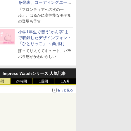
を発表、コーディングエージ
ェント「Muse Code」も
『フロンティアへの次の一
歩』、はるかに高性能なモデル
の登場も予告
小学1年生で習う“かん字”ま
で収録したデザインフォント
「ひとりっこ」 ～商用利用
OK
ぽってり太くてキュート、パラ
パラ感がかわいらしい
Impress Watchシリーズ 人気記事
時間
24時間
1週間
1カ月
もっと見る