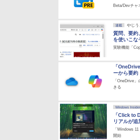
Beta/Devチャ
やじう
連載
質問、要約、リ
を使いこな
実験機能「Copi
「OneDr
ーから要約
「OneDriv
きる
Windows Inside
「Click
リアルが追
「Windows 
開始