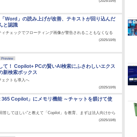
(2025/10/9)
s版「Word」の読み上げが改善、テキストが回り込んだ
んと認識
ティチェックでフローティング画像が警告されることもなくなる
(2025/10/9)
r Preview
て！ Copilot+ PCの賢いAI検索にふさわしいエクス
の新検索ボックス
フェクトも導入へ
(2025/10/9)
oft 365 Copilot」にメモリ機能 ～チャットを躾けて使
回答してほしい”と教えて「Copilot」を教育、まずは法人向けから
(2025/10/8)