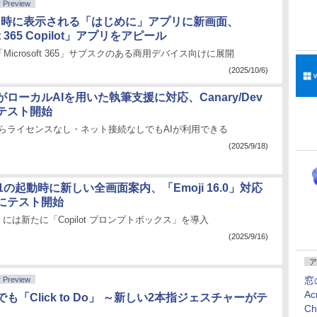
r Preview
用時に表示される「はじめに」アプリに新画面、
ft 365 Copilot」アプリをアピール
icrosoft 365」サブスクのある商用デバイス向けに展開
(2025/10/6)
ローカルAIを用いた執筆支援に対応、Canary/Dev
テスト開始
 PCならライセンスなし・ネット接続なしでもAIが利用できる
(2025/9/18)
 11の起動時に新しい全画面案内、「Emoji 16.0」対応
にテスト開始
 Do」には新たに「Copilot プロンプトボックス」を導入
(2025/9/16)
ア
窓
r Preview
Ac
も「Click to Do」 ～新しい2本指ジェスチャーがテ
C