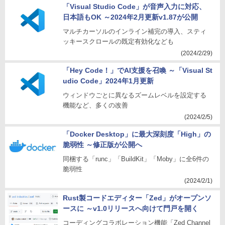
「Visual Studio Code」が音声入力に対応、
日本語もOK ～2024年2月更新v1.87が公開
マルチカーソルのインライン補完の導入、スティ
ッキースクロールの既定有効化なども
(2024/2/29)
「Hey Code！」でAI支援を召喚 ～「Visual St
udio Code」2024年1月更新
ウィンドウごとに異なるズームレベルを設定する
機能など、多くの改善
(2024/2/5)
「Docker Desktop」に最大深刻度「High」の
脆弱性 ～修正版が公開へ
同梱する「runc」「BuildKit」「Moby」に全6件の
脆弱性
(2024/2/1)
Rust製コードエディター「Zed」がオープンソ
ースに ～v1.0リリースへ向けて門戸を開く
コーディングコラボレーション機能「Zed Channel