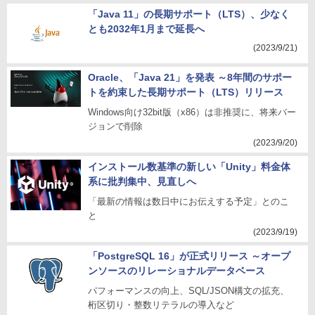
「Java 11」の長期サポート（LTS）、少なく
とも2032年1月まで延長へ
(2023/9/21)
Oracle、「Java 21」を発表 ～8年間のサポー
トを約束した長期サポート（LTS）リリース
Windows向け32bit版（x86）は非推奨に、将来バー
ジョンで削除
(2023/9/20)
インストール数基準の新しい「Unity」料金体
系に批判集中、見直しへ
「最新の情報は数日中にお伝えする予定」とのこ
と
(2023/9/19)
「PostgreSQL 16」が正式リリース ～オープ
ンソースのリレーショナルデータベース
パフォーマンスの向上、SQL/JSON構文の拡充、
桁区切り・整数リテラルの導入など