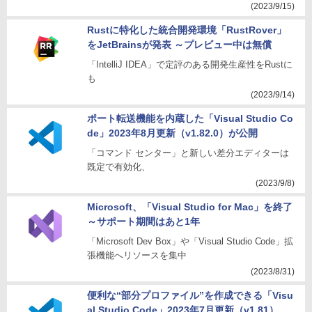
(2023/9/15)
Rustに特化した統合開発環境「RustRover」
をJetBrainsが発表 ～プレビュー中は無償
「IntelliJ IDEA」で定評のある開発生産性をRustに
も
(2023/9/14)
ポート転送機能を内蔵した「Visual Studio Co
de」2023年8月更新（v1.82.0）が公開
「コマンド センター」と新しい差分エディターは
既定で有効化、
(2023/9/8)
Microsoft、「Visual Studio for Mac」を終了
～サポート期間はあと1年
「Microsoft Dev Box」や「Visual Studio Code」拡
張機能へリソースを集中
(2023/8/31)
便利な“部分プロファイル”を作成できる「Visu
al Studio Code」2023年7月更新（v1.81）