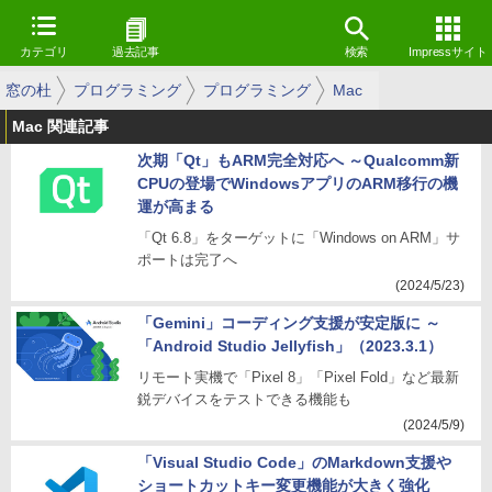
カテゴリ
過去記事
検索
Impressサイト
窓の杜
プログラミング
プログラミング
Mac
Mac 関連記事
次期「Qt」もARM完全対応へ ～Qualcomm新
CPUの登場でWindowsアプリのARM移行の機
運が高まる
「Qt 6.8」をターゲットに「Windows on ARM」サ
ポートは完了へ
(2024/5/23)
「Gemini」コーディング支援が安定版に ～
「Android Studio Jellyfish」（2023.3.1）
リモート実機で「Pixel 8」「Pixel Fold」など最新
鋭デバイスをテストできる機能も
(2024/5/9)
「Visual Studio Code」のMarkdown支援や
ショートカットキー変更機能が大きく強化