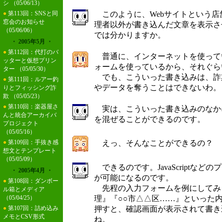
シ
（05/06/13）
このように、Webサイトという店
●
第113回：SNSと同
窓会のお知らせ
理者以外が書き込んだ文章を表示さ
（05/06/06）
では分かりますか。
・ 2005年5月 ・
●
第112回：代打のバ
普通に、インターネットを使って
ッターと仮想プリン
ォームを使っているから、それぐら
ター
（05/05/30）
でも、こういった書き込みは、詐
●
第111回：ルアー釣
やデータを奪うことはできないわ。
りとフィッシング詐
欺
（05/05/23）
●
第110回：楽器屋さ
実は、こういった書き込みのなか
んと統合アーカイバ
を混ぜることができるのです。
プロジェクト
（05/05/16）
えっ、そんなことができるの？
●
第109回：手抜き感
想文とテンプレート
（05/05/09）
できるのです。JavaScriptな
・ 2005年4月 ・
が可能になるのです。
●
第108回：ダンボー
先程の入力フォームを例にしてみ
ル箱とメディア
理』『○○市△△区……』といった
（05/04/25）
押すと、確認画面が表示されて書き
●
第107回：詰め込み
メモとCSV形式
ね。