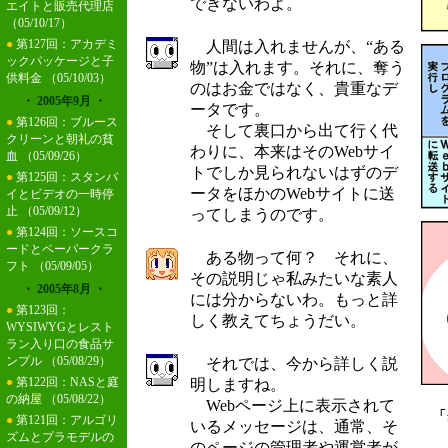
できないわよ。
エイトと販売代理店
（05/10/17）
●
第127回：アカデミ
人間は入れませんが、“ある
ックパッケージと子
物”は入れます。それに、奪う
供料金
（05/10/03）
のはお金ではなく、貴重なデ
・ 2005年9月 ・
ータです。
●
第126回：ブルース
そして裏口から出て行く代
クリーンと朝礼の貧
わりに、本来はそのWebサイ
血
（05/09/26）
トでしか見られないはずのデ
●
第125回：スタンバ
ータをほかのWebサイトに送
イとビデオの一時停
止
（05/09/12）
ってしまうのです。
●
第124回：ソースコ
ードとペーパークラ
ある物って何？ それに、
フト
（05/09/05）
その説明じゃ私みたいな素人
・ 2005年8月 ・
には分からないわ。もっと詳
●
第123回：
しく教えてちょうだい。
WYSIWYGとレスト
ラン入り口の食品サ
ンプル
（05/08/29）
それでは、今から詳しく説
●
第122回：NASと庭
明しますね。
の納屋
（05/08/22）
Webページ上に表示されて
「
●
第121回：アルゴリ
いるメッセージは、通常、そ
ズムとプラモデルの
のページの管理者や運営者が