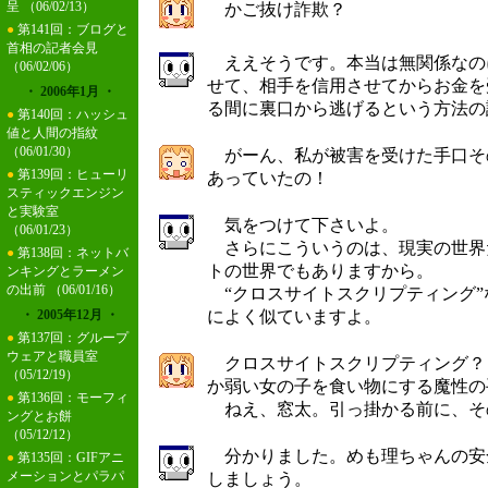
呈
（06/02/13）
かご抜け詐欺？
●
第141回：ブログと
首相の記者会見
ええそうです。本当は無関係なの
（06/02/06）
せて、相手を信用させてからお金を
・ 2006年1月 ・
る間に裏口から逃げるという方法の
●
第140回：ハッシュ
値と人間の指紋
（06/01/30）
がーん、私が被害を受けた手口そ
●
第139回：ヒューリ
あっていたの！
スティックエンジン
と実験室
気をつけて下さいよ。
（06/01/23）
さらにこういうのは、現実の世界
●
第138回：ネットバ
トの世界でもありますから。
ンキングとラーメン
の出前
（06/01/16）
“クロスサイトスクリプティング”
・ 2005年12月 ・
によく似ていますよ。
●
第137回：グループ
ウェアと職員室
クロスサイトスクリプティング？
（05/12/19）
か弱い女の子を食い物にする魔性の
●
第136回：モーフィ
ねえ、窓太。引っ掛かる前に、そ
ングとお餅
（05/12/12）
分かりました。めも理ちゃんの安
●
第135回：GIFアニ
メーションとパラパ
しましょう。