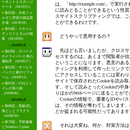
ーネントとスポンジ
は、「http://example.com/
ケーキ
（04/10/25）
に読みとることができるという性質
●
第85回：共有フォ
スサイトスクリプティングでは、この
ルダと部室の雑誌置
とができるわけです。
き場
（04/10/18）
●
第84回：スキャン
ディスクとダムの検
どうやって悪用するの？
査
（04/10/04）
・ 2004年9月 ・
先ほども言いましたが、クロスサ
●
第83回：デバイス
セスするのは、あくまで閲覧者が信
のドライバーと車の
運転手
（04/09/27）
ということになります。悪意のある
●
第82回：サービス
ティングを利用して作ったリンクで
パックと家のリフォ
にアクセスしていることには変わり
ーム
（04/09/13）
サイトで保存されたCookieを読
●
第81回：FAQとト
す。そして読みとったCookieの中身を、
イレの張り紙
りほかのWebページに送ることがで
（04/09/06）
Cookieの情報で、重要なIDや
・ 2004年8月 ・
は、その情報が奪わてしまいます。
●
第80回：黒板消し
どが盗まれる可能性だってあります
落としとブラクラ
（04/08/30）
●
第79回：予防接種
それは大変ね。何か、対策方法は
とWindows Update