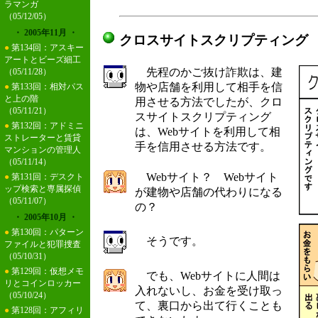
ラマンガ
（05/12/05）
・ 2005年11月 ・
クロスサイトスクリプティング
●
第134回：アスキー
アートとビーズ細工
先程のかご抜け詐欺は、建
（05/11/28）
物や店舗を利用して相手を信
●
第133回：相対パス
と上の階
用させる方法でしたが、クロ
（05/11/21）
スサイトスクリプティング
●
第132回：アドミニ
は、Webサイトを利用して相
ストレーターと賃貸
手を信用させる方法です。
マンションの管理人
（05/11/14）
Webサイト？ Webサイト
●
第131回：デスクト
ップ検索と専属探偵
が建物や店舗の代わりになる
（05/11/07）
の？
・ 2005年10月 ・
●
第130回：パターン
そうです。
ファイルと犯罪捜査
（05/10/31）
●
第129回：仮想メモ
でも、Webサイトに人間は
リとコインロッカー
入れないし、お金を受け取っ
（05/10/24）
て、裏口から出て行くことも
●
第128回：アフィリ