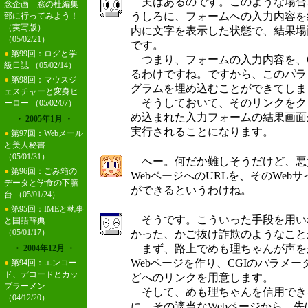
実はあるのです。このような場合、
念企画 窓の杜編集
うしろに、フォームへの入力内容を
部に行ってみよう！
（実写版）
内に文字を表示した状態で、結果場
（05/02/21）
です。
●
第99回：ログと学
つまり、フォームの入力内容を、C
級日誌
（05/02/14）
るわけですね。ですから、このパラ
●
第98回：マウスジ
グラムを埋め込むことができてしま
ェスチャーと変身ヒ
そうしておいて、そのリンクをクリック
ーロー
（05/02/07）
め込まれた入力フォームの結果画面
・ 2005年1月 ・
実行されることになります。
●
第97回：Webメール
と美人秘書
（05/01/31）
へー。何だか難しそうだけど、悪
●
第96回：ごみ箱の
WebページへのURLを、そのWe
データと学食の下膳
ができるというわけね。
台
（05/01/24）
●
第95回：IMEと執事
そうです。こういった手段を用い
と国語辞典
（05/01/17）
かった、かご抜け詐欺のようなこと
まず、路上でめも理ちゃんが声を
・ 2004年12月 ・
Webページを作り、CGIのパラメー
●
第94回：エンコー
ド、デコードとカッ
どへのリンクを用意します。
プラーメン
そして、めも理ちゃんを信用でき
（04/12/20）
に、その適当なWebページから、