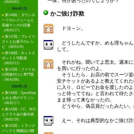
一体、何があったのでしょうか？
（06/04/03）
・ 2006年3月 ・
かご抜け詐欺
●
第148回：ダウンロ
ードのレジュームと
長編マンガの読書
ドヨ～ン。
（06/03/27）
●
第147回：プレイリ
ストとお菓子のレシ
どうしたんですか、めも理ちゃん
ピ
（06/03/20）
して。
●
第146回：ホットス
ポットと宅配便
それがね、聞いてよ窓太。週末に
（06/03/13）
を買いに行ったのよ。
●
第145回：ファイル
そうしたら、お店の前でスーツ姿
の関連付けと専門医
（06/03/06）
安チケットがあるよと教えてくれた
・ 2006年2月 ・
に入り、ロビーでお金を渡したのよ
●
第144回：SpeedStep
っと待っててね』と言われて待たさ
とめも理のマラソン
まま帰って来なかったの。
（06/02/27）
どうやら、偽店員だったみたい。
●
第143回：CC、BCC
とクラス会の案内状
（06/02/20）
えー、それは典型的なかご抜け詐
●
第142回：トラック
バックと掲載誌の贈