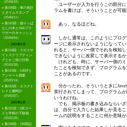
（05/04/18）
ユーザーが入力を行うこの部分に、直接
●
第106回：車の免許
ラムを書けば、そういうことが可能
とタイムスタンプ
（05/04/11）
●
第105回：借りっぱ
あっ、なるほどね。
なしの本とWebブラ
ウザーのキャッシュ
しかし通常は、このようにプログラ
（05/04/04）
ージに表示されないようになってい
・ 2005年3月 ・
れると、サーバー側でそれを検知して書き
●
第104回：クロスサ
イトスクリプティン
できないように改変して表示するか
グとかご抜け詐欺
けれども、時に、サーバー側のミ
（05/03/28）
たことを検知できず、プログラムを
●
第103回：GREPと
ことがあるのです。
アンケート調査
（05/03/14）
分かったわ。そういうときにJavaS
●
第102回：タスクト
レイと腕時計
実行されてしまって、プログラムが
（05/03/07）
いうわけね。
・ 2005年2月 ・
でも、掲示板の書き込みならいざ
●
第101回：QRコー
は、自分で入力した結果しか見るこ
ドと学校の下駄箱
ームの説明をすることに何か意味が
（05/02/28）
●
第100回：100回記