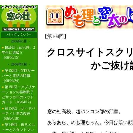
バックナンバー
【第104回】
・ 2006年5月 ・
●
最終回：めも理、2
クロスサイトスク
年生に進級!?
（06/05/15）
かご抜け
・ 2006年4月 ・
●
第152回：NTPサー
バーと電話の時報
（06/04/24）
●
第151回：アプリケ
ーションの強制終了
とサッカーのレッド
カード
（06/04/17）
●
第150回：サードパ
窓の杜高校、超パソコン部の部室。
ーティと車の改造
（06/04/10）
あらあら、めも理ちゃん。今日は暗い顔
●
第149回：送るメニ
ューとスタントマン