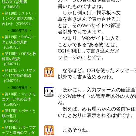
組み立て説明書
書いたものですよね。
（05/08/08）
しかし例えば、掲示板へ文
●
第120回：ストリー
章を書き込んで表示させるこ
ミングと電話の問い
合わせ
（05/08/01）
とは、そのWebサイトの管理
・ 2005年7月 ・
者以外でもできます。
●
第119回：RAWデー
つまり、Webサイトに入る
タと映画の原作
ことができる“ある物”とは、
（05/07/25）
CGIを利用して書き込んだメ
●
第118回：OCRと教
ッセージのことです。
科書の朗読
（05/07/11）
なるほど。CGIを使ったメッセー
●
第117回：ベリファ
イと時間割の確認
以外でも書き込めるわね。
（05/07/04）
・ 2005年6月 ・
ほかにも、入力フォームの確認画
●
第116回：マルチモ
そのWebサイトの管理者以外の人
ニターと机の合体
ね。
（05/06/27）
例えば、めも理ちゃんの名前や住
●
第115回：ポートと
いたとおりに表示されるはずです。
駅の北口
（05/06/20）
●
第114回：ポップア
まあそうね。
ップと漫画のフキダ