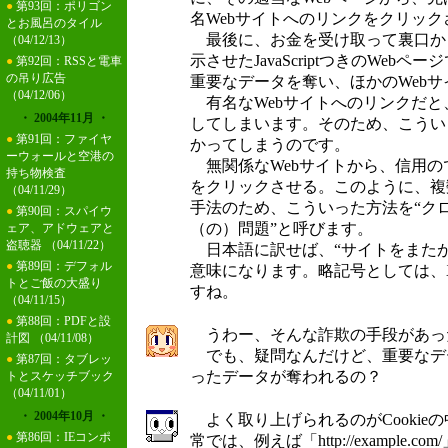
●
第93回：ポリゴン
名Webサイトへのリンクをクリック
とお風呂のタイル
最後に、お金を受け取って裏口か
（04/12/13）
示させたJavaScriptつきのWeb
●
第92回：RSSと電車
の吊り広告
重要なデータを奪い、ほかのWeb
（04/12/06）
有名なWebサイトへのリンクだと
・ 2004年11月 ・
してしまいます。そのため、こうい
●
第91回：ファイヤ
かってしまうのです。
ーウォールと空港の
無関係なWebサイトから、信用の
持ち物検査
をクリックさせる。このように、複
（04/11/29）
手法のため、こういった方法を“ク
●
第90回：スパイウ
（の）問題”と呼びます。
ェア、アドウェアと
盗聴器
（04/11/22）
日本語に訳せば、“サイトをまたが
●
第89回：デフォル
意味になります。略記号としては、
トとご飯の大盛り
すね。
（04/11/15）
●
第88回：PDFと設
うわー、そんな詐欺の手段があっ
計図
（04/11/08）
でも、疑問なんだけど、重要なデ
●
第87回：タブレッ
ったデータが奪われるの？
トとスケッチブック
（04/11/01）
・ 2004年10月 ・
よく取り上げられるのがCookie
●
第86回：IEコンポ
常では、例えば「http://example.c