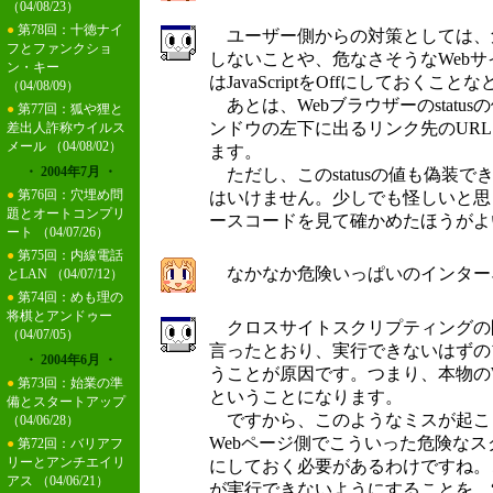
（04/08/23）
●
第78回：十徳ナイ
ユーザー側からの対策としては、
フとファンクショ
しないことや、危なさそうなWeb
ン・キー
はJavaScriptをOffにしておくこ
（04/08/09）
あとは、Webブラウザーのstatusの値、In
●
第77回：狐や狸と
ンドウの左下に出るリンク先のUR
差出人詐称ウイルス
メール
（04/08/02）
ます。
・ 2004年7月 ・
ただし、このstatusの値も偽装
●
第76回：穴埋め問
はいけません。少しでも怪しいと思
題とオートコンプリ
ースコードを見て確かめたほうがよ
ート
（04/07/26）
●
第75回：内線電話
なかなか危険いっぱいのインター
とLAN
（04/07/12）
●
第74回：めも理の
将棋とアンドゥー
クロスサイトスクリプティングの
（04/07/05）
言ったとおり、実行できないはずの
・ 2004年6月 ・
うことが原因です。つまり、本物の
●
第73回：始業の準
ということになります。
備とスタートアップ
ですから、このようなミスが起こ
（04/06/28）
Webページ側でこういった危険な
●
第72回：バリアフ
リーとアンチエイリ
にしておく必要があるわけですね。
アス
（04/06/21）
が実行できないようにすることを、