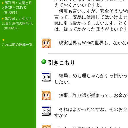
●
第71回：太陽と月
えておくといいですよ。
とRGBとCMYK
何度も言いますが、安全そうなWe
（04/06/14）
言って、安易に信用してはいけませ
●
第70回：カタカナ
罠に引っ掛かってしまいます。とく
言葉と通信の暗号化
（04/06/07）
は、疑ってかかったほうがよいです
▼
現実世界もWebの世界も、なかな
これ以前の連載一覧
引きこもり
結局、めも理ちゃんが引っ掛かっ
したか。
無事、詐欺師が捕まって、お金が
それはよかったですね。そのお金
すか？