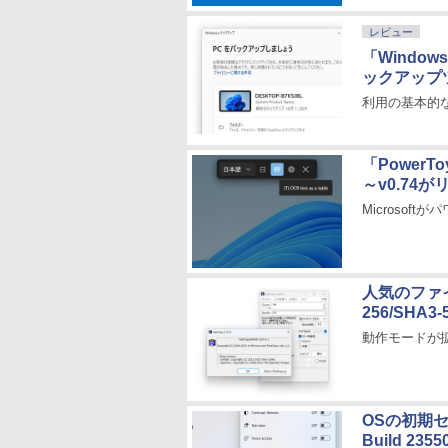
レビュー
「Windo
ックアップ
利用の基本的
「Power
～v0.74
Microso
人気のファイ
256/SHA
動作モードが
OSの初期セ
Build 23