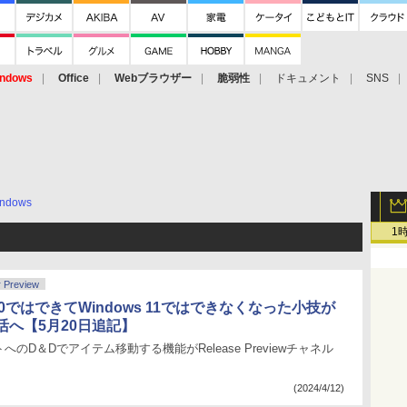
ndows
Office
Webブラウザー
脆弱性
ドキュメント
SNS
ndows
1
r Preview
s 10ではできてWindows 11ではできなくなった小技が
活へ【5月20日追記】
のD＆Dでアイテム移動する機能がRelease Previewチャネル
(2024/4/12)