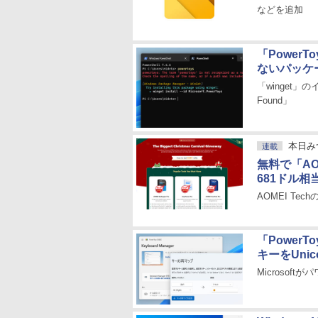
などを追加
「Power
ないパッケ
「winget」
Found」
本日み
連載
無料で「AOME
681ドル
AOMEI Te
「Power
キーをUni
Microso