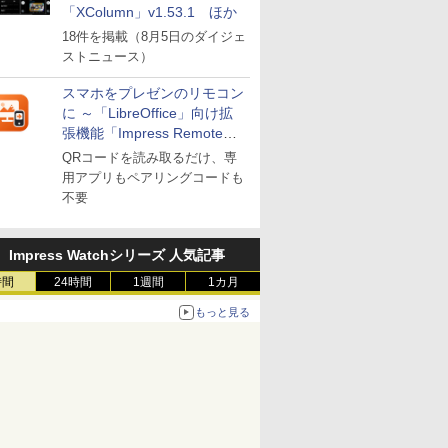
「XColumn」v1.53.1 ほか
18件を掲載（8月5日のダイジェ
ストニュース）
スマホをプレゼンのリモコン
に ～「LibreOffice」向け拡
張機能「Impress Remote」
が公開
QRコードを読み取るだけ、専
用アプリもペアリングコードも
不要
Impress Watchシリーズ 人気記事
時間
24時間
1週間
1カ月
もっと見る