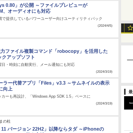
oys 0.80」が公開 ～ファイルプレビューが
ebM、オーディオにも対応
ftが無償で提供しているパワーユーザー向けユーティリティパック
(2024/4/5)
力ファイル複製コマンド「robocopy」を活用した
バックアップソフト
曜日・時刻に自動実行、メール通知にも対応
(2024/3/19)
ラー代替アプリ「Files」v3.3 ～サムネイルの表示
に向上
最
ーも再設計、「Windows App SDK 1.5」ベースに
(2024/3/19)
まの杜
s 11 バージョン 22H2」以降ならタダ ～iPhoneの