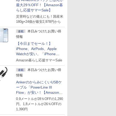
最大29％OFF！【Amazon暮
らし応援サマーSale】
災害時などの備えにも！国産米
180g×24個が最安2,978円から
本日みつけたお買い得
連載
情報
【今日までセール！】
iPhone、AirPods、Apple
Watchが安い、「iPhone
Air」256GB版が139,800円な
Amazon暮らし応援サマーSale
ど
本日みつけたお買い得
連載
情報
AnkerのからみにくいUSBケ
ーブル「PowerLine III
Flow」が安い！【Amazon暮
らし応援サマーSale】
0.9メートルが28％OFFの1,290
円。1,8メートルが26％OFFの
1,390円