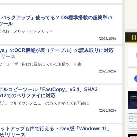
ws バックアップ」使ってる？ OS標準搭載の超簡単バ
ツール
な流れ、メリットとデメリット
(2023/10/6)
Toys」のOCR機能が表（テーブル）の読み取りに対応
がリリース
ftがパワーユーザー向けに提供している無償ツール集
(2023/9/28)
ルコピーツール「FastCopy」v5.4、SHA3-
3-512でのベリファイに対応
拡充、プルダウンメニューのカスタマイズも可能に
(2023/9/26)
ットアップも声で行える ～Dev版「Windows 11」
550がリリース