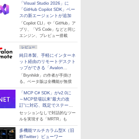
「Visual Studio 2026」に
「GitHub Copilot SDK」ベー
スの新エージェントが追加
「Copilot CLI」や「GitHub」ア
プリ、「VS Code」などと同じ
エンジン、プレビュー搭載
レビュー
純日本製、手軽にインターネ
ット経由のリモートデスクト
ップができる「Avalon
remote」
「Brynhildr」の作者が手掛け
る。ベータ版は全機能が無償
「MCP C# SDK」がv2.0に
～MCP登場以来“最大の改
訂”に対応、既定でステート
レスへ
セッションなしで対話的なツー
ルを実現する「MRTR」も
多機能マルチカラム型X（旧
称Twitter）ビューワー