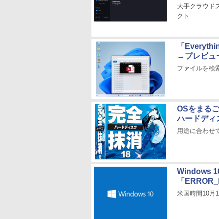
大手クラウド
クト
「Everyt
→プレビュ
ファイルを検
OSをまる
ハードディ
用途に合わせ
Windows
「ERROR_
米国時間10月1