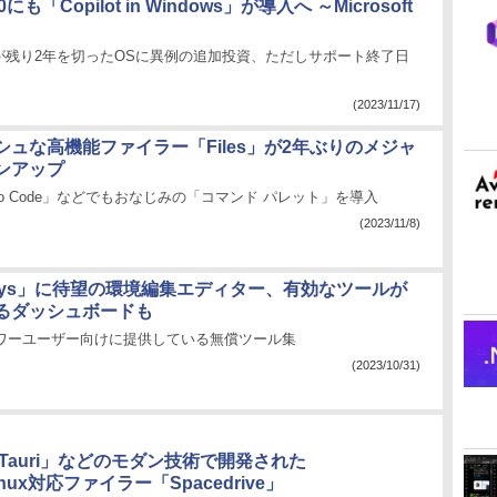
10にも「Copilot in Windows」が導入へ ～Microsoft
が残り2年を切ったOSに異例の追加投資、ただしサポート終了日
(2023/11/17)
シュな高機能ファイラー「Files」が2年ぶりのメジャ
ンアップ
Studio Code」などでもおなじみの「コマンド パレット」を導入
(2023/11/8)
Toys」に待望の環境編集エディター、有効なツールが
るダッシュボードも
ftがパワーユーザー向けに提供している無償ツール集
(2023/10/31)
「Tauri」などのモダン技術で開発された
Linux対応ファイラー「Spacedrive」