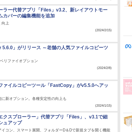
ラー代替アプリ「Files」v3.2、新レイアウトモー
ムカバーの編集機能を追加
く向上
(2024/2/15)
opy 5.6.0」がリリース ～老舗の人気ファイルコピーツ
いベリファイオプション
(2024/2/8)
ァイルコピーツール「FastCopy」がv5.5.0へアッ
能に新オプション。各種安定性の向上も
(2024/1/15)
クスプローラー」代替アプリ「Files」、v3.1で細
シュアップ
アイコン、スマート展開、フォルダーD＆Dで新規タブを開く機能