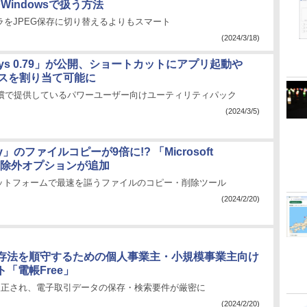
をWindowsで扱う方法
カメラをJPEG保存に切り替えるよりもスマート
(2024/3/18)
Toys 0.79」が公開、ショートカットにアプリ起動や
セスを割り当て可能に
ftが無償で提供しているパワーユーザー向けユーティリティパック
(2024/3/5)
py」のファイルコピーが9倍に!? 「Microsoft
er」除外オプションが追加
プラットフォームで最速を謳うファイルのコピー・削除ツール
(2024/2/20)
存法を順守するための個人事業主・小規模事業主向け
「電帳Free」
に改正され、電子取引データの保存・検索要件が厳密に
(2024/2/20)