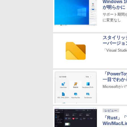
Windows 
が明らかに
サポート期間
に変更なし
スタイリッ
ーバージョ
「Visual 
「Power
一目でわか
Microso
レビュー
「Rust」
Win/Mac/