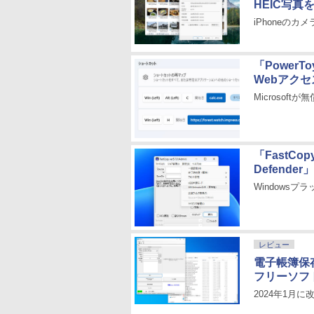
HEIC写真
iPhoneの
「Power
Webアク
Microso
「FastCo
Defend
Windows
レビュー
電子帳簿保
フリーソフト
2024年1月