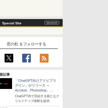
Special Site
窓の杜 をフォローする
新記事
「ChatGPT向けアドビプラ
グイン」がリリース ～
Acrobat、Photoshop、
Premiereなどの機能を1つの
ChatGPT内で完結する新たなク
プラグインに統合
リエイティブ体験を提供