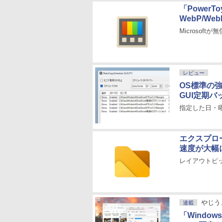
「PowerT
WebP/W
Microso
レビュー
OS標準の強
GUI定期
指定した日・
エクスプロー
速度が大幅
レイアウトピッカ
やじう
連載
「Window