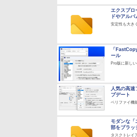
エクスプロー
ドやアルバ
安定性も大き
「FastC
ール
Pro版に新し
人気の高速フ
プデート
ベリファイ機
モダンな「エ
部をブラッ
タスクトレイ