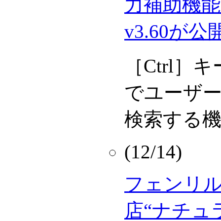
力補助機能
v3.60が公
［Ctrl
でユーザ
検索する
(12/14)
フェンリ
店“ナチュ