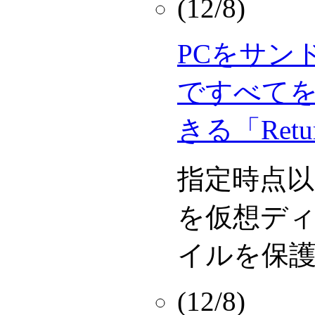
(12/8)
PCをサン
ですべてを
きる「Retur
指定時点
を仮想デ
イルを保
(12/8)