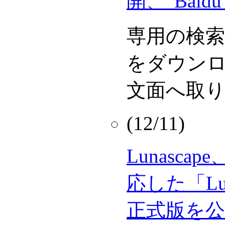
開、“Bai
専用の検
をダウン
文面へ取
(12/11)
Lunascap
応した「Lun
正式版を公