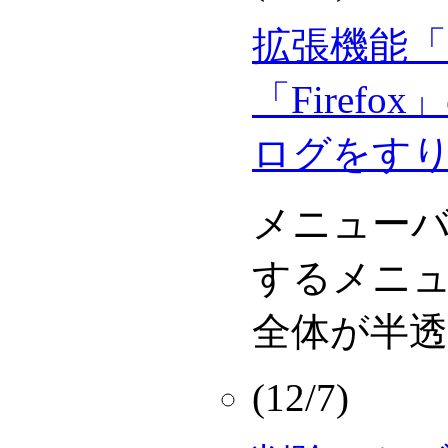
拡張機能「S
「Firef
ログをす
メニュー
するメニ
全体が半
(12/7)