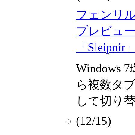
フェンリル、
プレビュ
「Sleipni
Window
ら複数タ
して切り
(12/15)