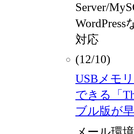
Server/
WordPr
対応
(12/10)
USBメモ
できる「Thu
ブル版が
メール環