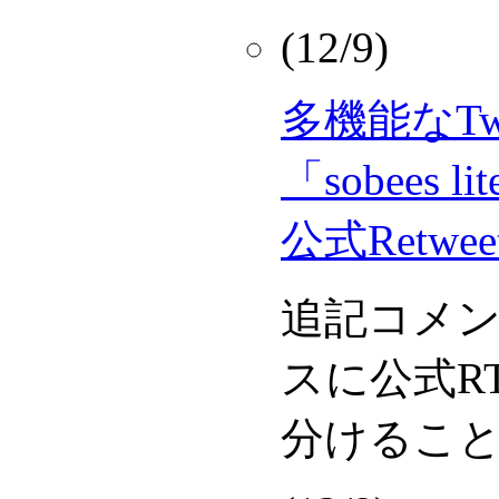
(12/9)
多機能なTw
「sobees l
公式Retwe
追記コメ
スに公式R
分けるこ