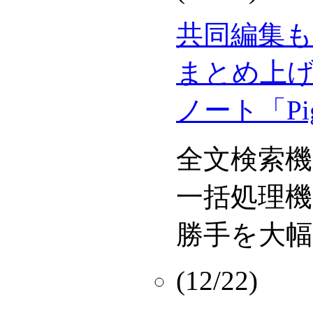
共同編集
まとめ上げ
ノート「Pig
全文検索
一括処理
勝手を大
(12/22)