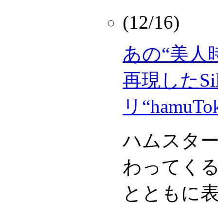
(12/16)
あの“美人
再現したSil
リ“hamuTok
ハムスタ
わってく
とともに