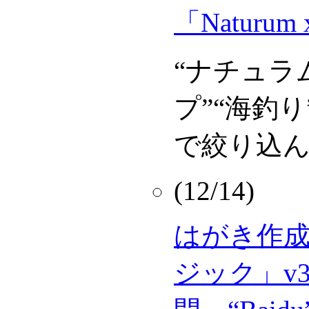
「Naturum 
“ナチュラ
プ”“海釣
で絞り込
(12/14)
はがき作
ジック」v3