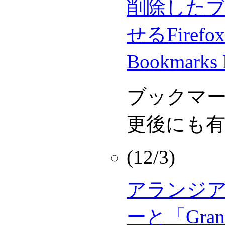
削除した
せるFiref
Bookmarks
ブックマ
更後にも
(12/3)
アランジ
ーと「Gra