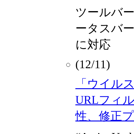
ツールバ
ータスバ
に対応
(12/11)
「ウイルス
URLフィ
性、修正