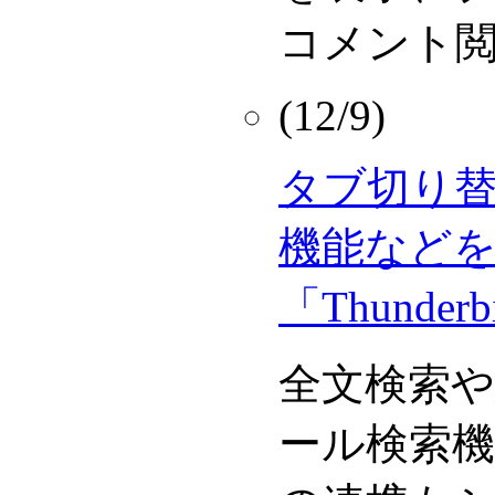
コメント
(12/9)
タブ切り
機能など
「Thunde
全文検索
ール検索機