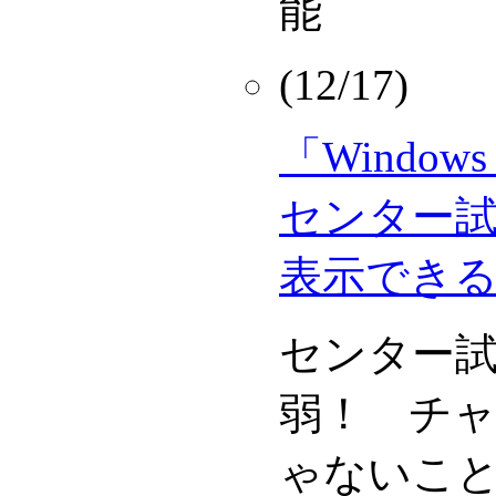
能
(12/17)
「Windows 
センター
表示でき
センター試
弱！ チ
ゃないこ