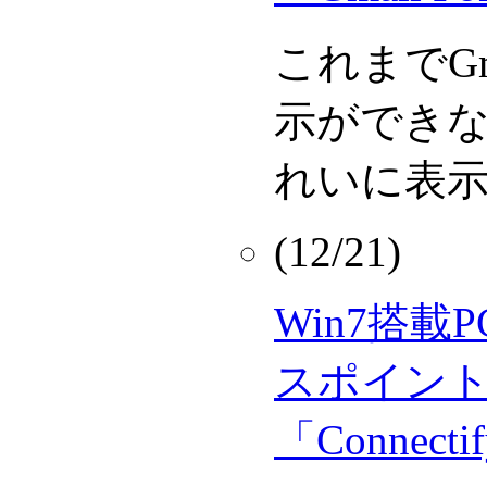
これまでG
示ができ
れいに表
(12/21)
Win7搭載
スポイン
「Connec