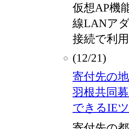
仮想AP機
線LANア
接続で利用
(12/21)
寄付先の地
羽根共同募
できるIE
寄付先の