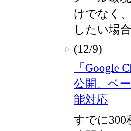
けでなく、
したい場
(12/9)
「Google C
公開、ベ
能対応
すでに30